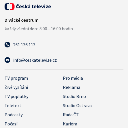
261 136 113
info@ceskatelevize.cz
TV program
Pro média
Živé vysílání
Reklama
TV poplatky
Studio Brno
Teletext
Studio Ostrava
Podcasty
Rada ČT
Počasí
Kariéra