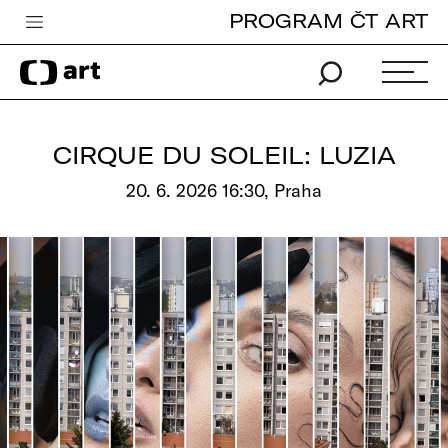
PROGRAM ČT ART
Česká televize
Zpravodajství
Sport
CIRQUE DU SOLEIL: LUZIA
iVysílání
20. 6. 2026 16:30, Praha
TV program
Pro děti
edu
Vše o ČT