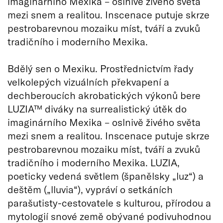
imaginárního Mexika – oslnivě živého světa
mezi snem a realitou. Inscenace putuje skrze
pestrobarevnou mozaiku míst, tváří a zvuků
tradičního i moderního Mexika.
Bdělý sen o Mexiku. Prostřednictvím řady
velkolepých vizuálních překvapení a
dechberoucích akrobatických výkonů bere
LUZIA™ diváky na surrealistický útěk do
imaginárního Mexika – oslnivě živého světa
mezi snem a realitou. Inscenace putuje skrze
pestrobarevnou mozaiku míst, tváří a zvuků
tradičního i moderního Mexika. LUZIA,
poeticky vedená světlem (španělsky „luz“) a
deštěm („lluvia“), vypráví o setkáních
parašutisty-cestovatele s kulturou, přírodou a
mytologií snové země obývané podivuhodnou