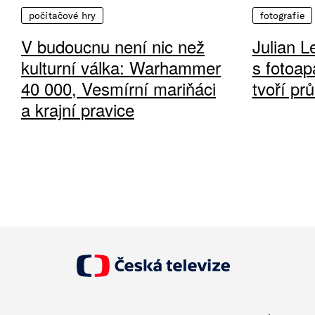
počítačové hry
fotografie
V budoucnu není nic než
Julian L
kulturní válka: Warhammer
s fotoap
40 000, Vesmírní mariňáci
tvoří pr
a krajní pravice