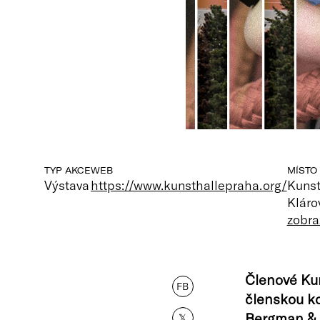
TYP AKCE
WEB
MÍSTO
Výstava
https://www.kunsthallepraha.org/
Kunst
Kláro
zobra
Členové Kun
FB
členskou k
Bergman & H
𝕏