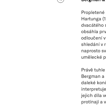
Propletené
Hartunga (1
dvacátého s
obsáhla prvn
odloučení v
shledání v r
naprosto sv
umělecké př
Právě tuhle
Bergman a Ha
daleké konč
interpretu
jejich díla 
protínají a