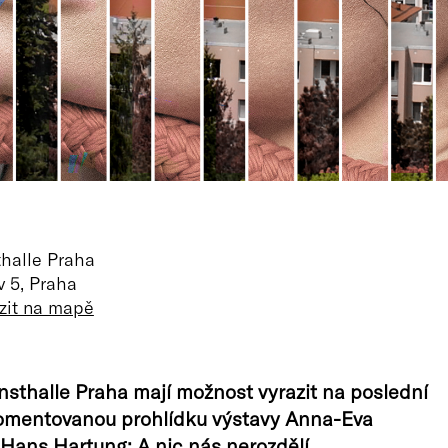
halle Praha
v 5, Praha
zit na mapě
sthalle Praha mají možnost vyrazit na poslední
omentovanou prohlídku výstavy Anna-Eva
ans Hartung: A nic nás nerozdělí.