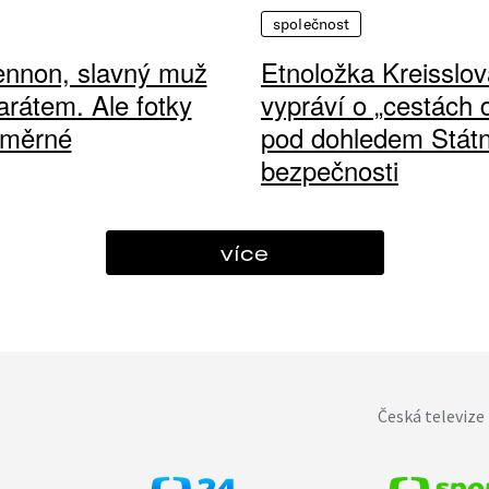
společnost
ennon, slavný muž
Etnoložka Kreisslov
arátem. Ale fotky
vypráví o „cestách
ůměrné
pod dohledem Státn
bezpečnosti
více
Česká televize 