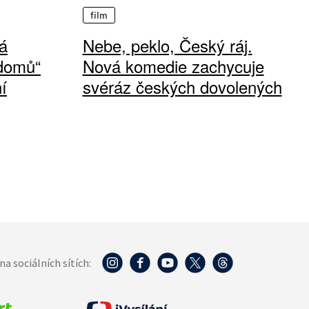
film
á
Nebe, peklo, Český ráj.
 domů“
Nová komedie zachycuje
í
svéráz českých dovolených
na sociálních sítích: