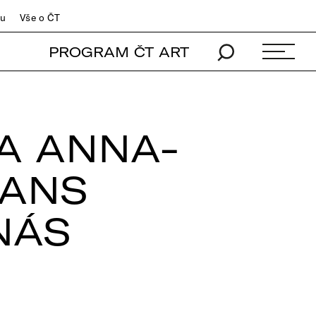
du
Vše o ČT
PROGRAM ČT ART
A ANNA-
HANS
NÁS