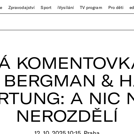
ze
Zpravodajství
Sport
iVysílání
TV program
Pro děti
e
Á KOMENTOVK
 BERGMAN & 
RTUNG: A NIC 
NEROZDĚLÍ
12. 10. 2025 10:15, Praha