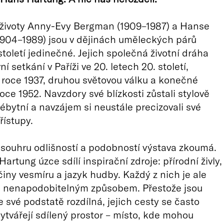
 životy Anny-Evy Bergman (1909–1987) a Hanse
904–1989) jsou v dějinách uměleckých párů
toletí jedinečné. Jejich společná životní dráha
í setkání v Paříži ve 20. letech 20. století,
 roce 1937, druhou světovou válku a konečné
oce 1952. Navzdory své blízkosti zůstali stylově
ébytní a navzájem si neustále precizovali své
ístupy.
 souhru odlišností a podobností výstava zkoumá.
rtung úzce sdílí inspirační zdroje: přírodní živly,
iny vesmíru a jazyk hudby. Každý z nich je ale
je nenapodobitelným způsobem. Přestože jsou
ve své podstatě rozdílná, jejich cesty se často
 vytvářejí sdílený prostor – místo, kde mohou