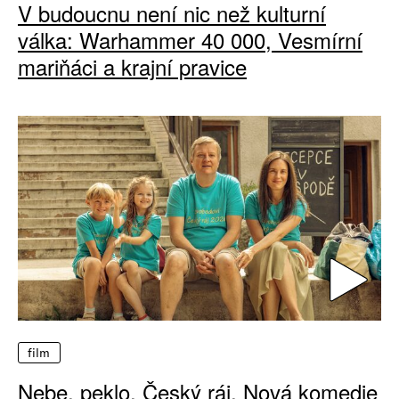
V budoucnu není nic než kulturní
válka: Warhammer 40 000, Vesmírní
mariňáci a krajní pravice
film
Nebe, peklo, Český ráj. Nová komedie