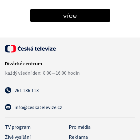
více
261 136 113
info@ceskatelevize.cz
TV program
Pro média
Živé vysílání
Reklama