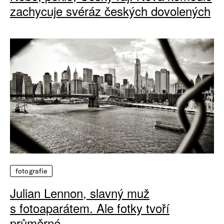
zachycuje svéráz českých dovolených
fotografie
Julian Lennon, slavný muž
s fotoaparátem. Ale fotky tvoří
průměrné