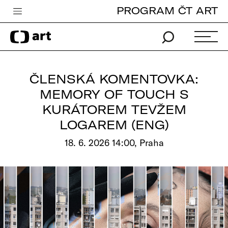
PROGRAM ČT ART
Česká televize
Zpravodajství
Sport
ČLENSKÁ KOMENTOVKA:
iVysílání
MEMORY OF TOUCH S
KURÁTOREM TEVŽEM
TV program
LOGAREM (ENG)
Pro děti
18. 6. 2026 14:00, Praha
edu
Vše o ČT