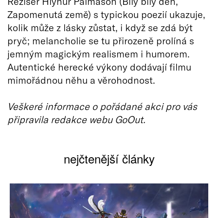
Režisér Hlynur Pálmason (Bílý bílý den,
Zapomenutá země) s typickou poezií ukazuje,
kolik může z lásky zůstat, i když se zdá být
pryč; melancholie se tu přirozeně prolíná s
jemným magickým realismem i humorem.
Autentické herecké výkony dodávají filmu
mimořádnou něhu a věrohodnost.
Veškeré informace o pořádané akci pro vás
připravila redakce webu GoOut.
nejčtenější články