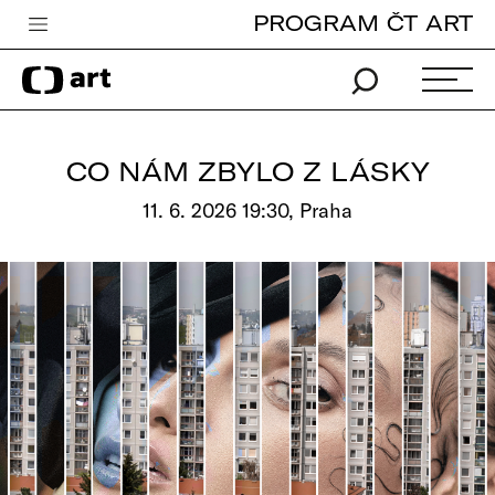
PROGRAM ČT ART
Česká televize
Zpravodajství
Sport
CO NÁM ZBYLO Z LÁSKY
iVysílání
11. 6. 2026 19:30, Praha
TV program
Pro děti
edu
Vše o ČT