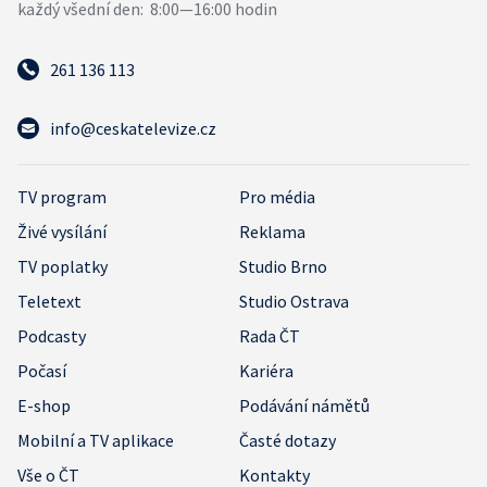
261 136 113
info@ceskatelevize.cz
TV program
Pro média
Živé vysílání
Reklama
TV poplatky
Studio Brno
Teletext
Studio Ostrava
Podcasty
Rada ČT
Počasí
Kariéra
E-shop
Podávání námětů
Mobilní a TV aplikace
Časté dotazy
Vše o ČT
Kontakty