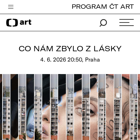
PROGRAM ČT ART
Česká televize
Zpravodajství
Sport
CO NÁM ZBYLO Z LÁSKY
iVysílání
4. 6. 2026 20:50, Praha
TV program
Pro děti
edu
Vše o ČT