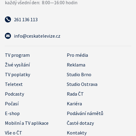
261 136 113
info@ceskatelevize.cz
TV program
Pro média
Živé vysílání
Reklama
TV poplatky
Studio Brno
Teletext
Studio Ostrava
Podcasty
Rada ČT
Počasí
Kariéra
E-shop
Podávání námětů
Mobilní a TV aplikace
Časté dotazy
Vše o ČT
Kontakty