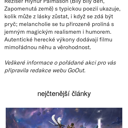
Režisér Hlynur Pálmason (Bílý bílý den,
Zapomenutá země) s typickou poezií ukazuje,
kolik může z lásky zůstat, i když se zdá být
pryč; melancholie se tu přirozeně prolíná s
jemným magickým realismem i humorem.
Autentické herecké výkony dodávají filmu
mimořádnou něhu a věrohodnost.
Veškeré informace o pořádané akci pro vás
připravila redakce webu GoOut.
nejčtenější články