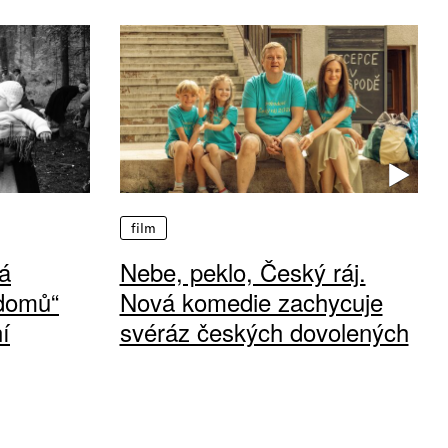
film
á
Nebe, peklo, Český ráj.
 domů“
Nová komedie zachycuje
í
svéráz českých dovolených