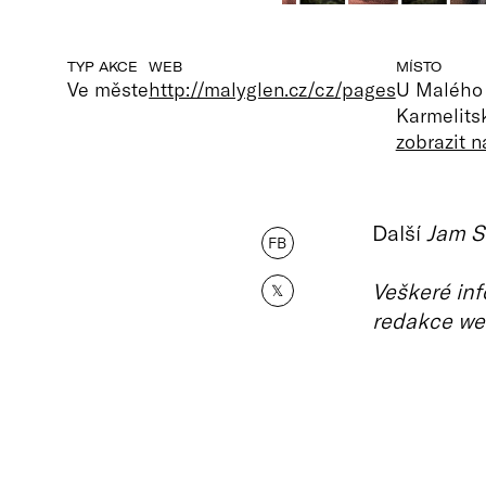
TYP AKCE
WEB
MÍSTO
Ve měste
http://malyglen.cz/cz/pages
U Malého
Karmelits
zobrazit 
Další
Jam S
FB
Veškeré inf
𝕏
redakce we