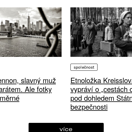
společnost
ennon, slavný muž
Etnoložka Kreisslov
arátem. Ale fotky
vypráví o „cestách
ůměrné
pod dohledem Státn
bezpečnosti
více