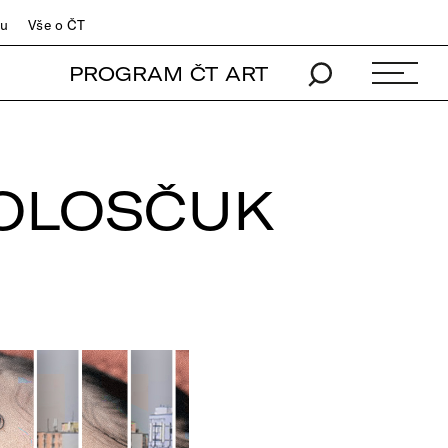
du
Vše o ČT
PROGRAM ČT ART
VOLOSČUK