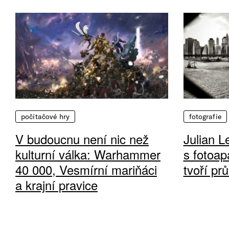
počítačové hry
fotografie
V budoucnu není nic než
Julian L
kulturní válka: Warhammer
s fotoap
40 000, Vesmírní mariňáci
tvoří pr
a krajní pravice