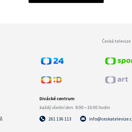
Česká televize 
tů
261 136 113
info@ceskatelevize.