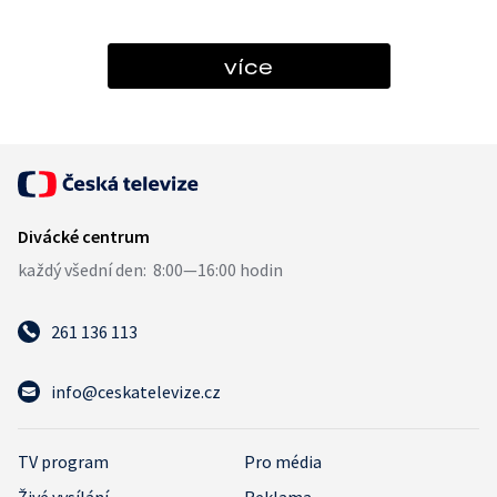
více
261 136 113
info@ceskatelevize.cz
TV program
Pro média