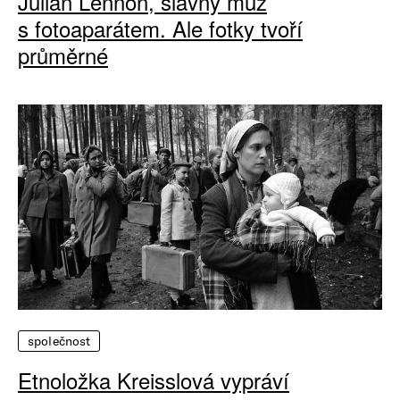
Julian Lennon, slavný muž
s fotoaparátem. Ale fotky tvoří
průměrné
společnost
Etnoložka Kreisslová vypráví