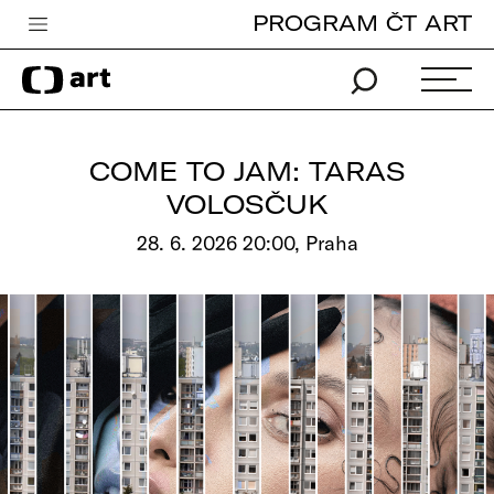
PROGRAM ČT ART
Česká televize
Zpravodajství
Sport
COME TO JAM: TARAS
iVysílání
VOLOSČUK
TV program
28. 6. 2026 20:00, Praha
Pro děti
edu
Vše o ČT