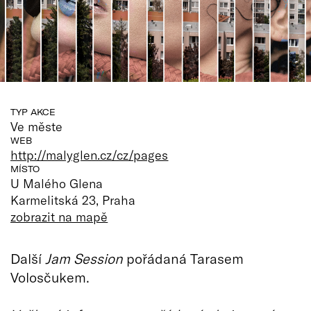
TYP AKCE
Ve měste
WEB
http://malyglen.cz/cz/pages
MÍSTO
U Malého Glena
Karmelitská 23, Praha
zobrazit na mapě
Další
Jam Session
pořádaná Tarasem
Volosčukem.