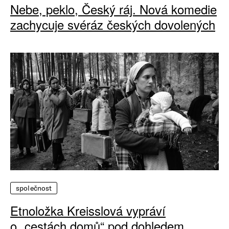
Nebe, peklo, Český ráj. Nová komedie
zachycuje svéráz českých dovolených
společnost
Etnoložka Kreisslová vypráví
o „cestách domů“ pod dohledem