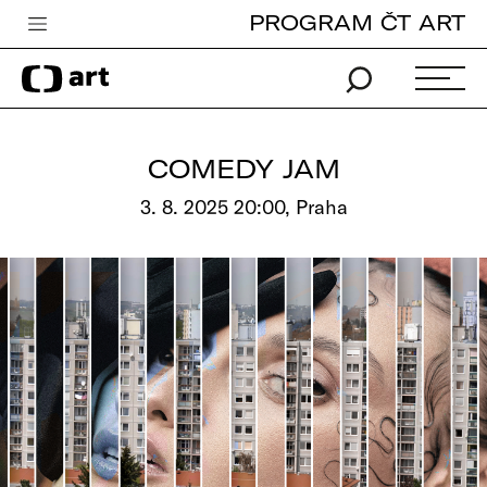
PROGRAM ČT ART
Česká televize
Zpravodajství
Sport
COMEDY JAM
iVysílání
3. 8. 2025 20:00, Praha
TV program
Pro děti
edu
Vše o ČT