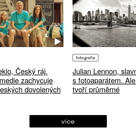
fotografie
klo, Český ráj.
Julian Lennon, sla
medie zachycuje
s fotoaparátem. Ale
českých dovolených
tvoří průměrné
více