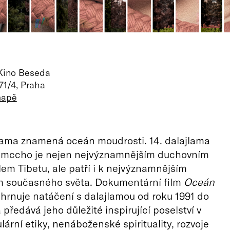
 Kino Beseda
71/4, Praha
mapě
lama znamená oceán moudrosti. 14. dalajlama
amccho je nejen nejvýznamnějším duchovním
lem Tibetu, ale patří i k nejvýznamnějším
 současného světa. Dokumentární film
Oceán
hrnuje natáčení s dalajlamou od roku 1991 do
předává jeho důležité inspirující poselství v
lární etiky, nenáboženské spirituality, rozvoje