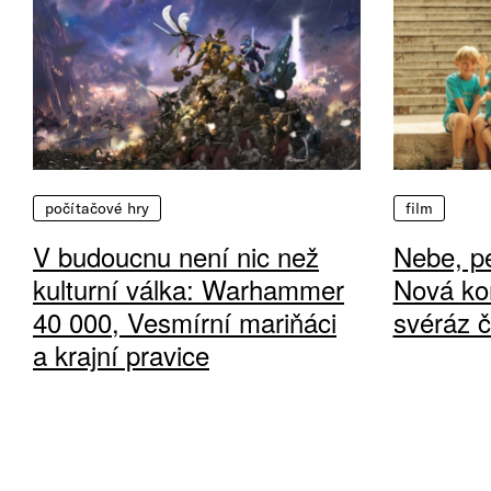
počítačové hry
film
V budoucnu není nic než
Nebe, pe
kulturní válka: Warhammer
Nová ko
40 000, Vesmírní mariňáci
svéráz 
a krajní pravice