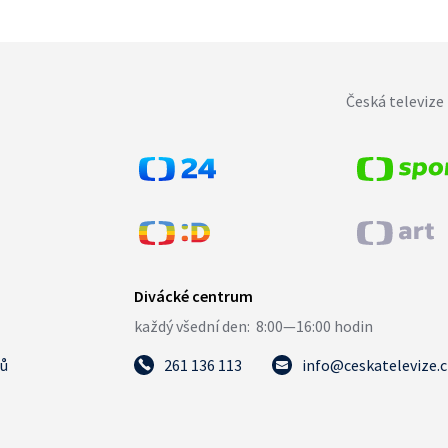
Česká televize 
tů
261 136 113
info@ceskatelevize.