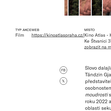
TYP AKCE
WEB
MÍSTO
Film
https://kinoatlaspraha.cz/
Kino Atlas -
Ke Štvanici 3
zobrazit na 
Slovo dalaj
FB
Tändzin Gj
představite
𝕏
osobnostem
moudrosti
s
roku 2022 a 
oblasti seku