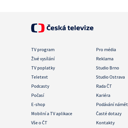
TV program
Pro média
Živé vysílání
Reklama
TV poplatky
Studio Brno
Teletext
Studio Ostrava
Podcasty
Rada ČT
Počasí
Kariéra
E-shop
Podávání námě
Mobilní a TV aplikace
Časté dotazy
Vše o ČT
Kontakty