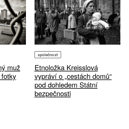
společnost
vný muž
Etnoložka Kreisslová
 fotky
vypráví o „cestách domů“
pod dohledem Státní
bezpečnosti