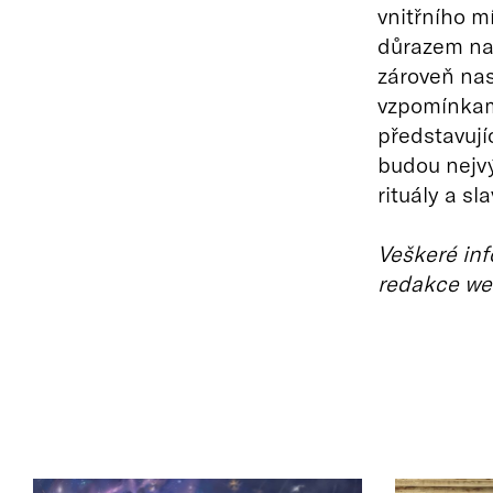
vnitřního mí
důrazem na 
zároveň nas
vzpomínkami
představujíc
budou nejv
rituály a sla
Veškeré inf
redakce we