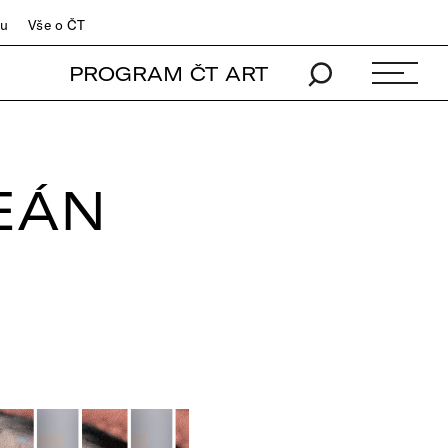
du
Vše o ČT
PROGRAM ČT ART
EÁN