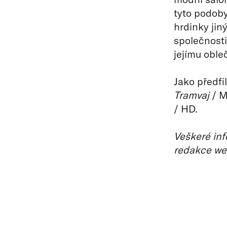
tyto podoby
hrdinky jin
společnosti
jejímu oble
Jako předf
Tramvaj
/ M
/ HD.
Veškeré inf
redakce we