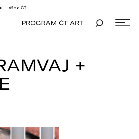
du
Vše o ČT
PROGRAM ČT ART
RAMVAJ +
E