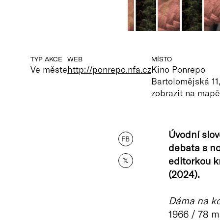
TYP AKCE
WEB
MÍSTO
Ve měste
http://ponrepo.nfa.cz
Kino Ponrepo
Bartolomějská 11
zobrazit na mapě
Úvodní slov
FB
debata s n
editorkou 
𝕏
(2024).
Dáma na ko
1966 / 78 m