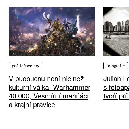
počítačové hry
fotografie
V budoucnu není nic než
Julian L
kulturní válka: Warhammer
s fotoap
40 000, Vesmírní mariňáci
tvoří pr
a krajní pravice