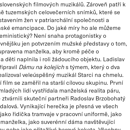
lovenských filmových muzikálů. Zároveň patří k
ně tuzemských celovečerních snímků, které se
stavením žen v patriarchální společnosti a
nské emancipace. Do jaké míry ho ale můžeme
feministický? Není snaha protagonistky o
vnějšku jen potvrzením mužské představy o tom,
 upravena manželka, aby kromě péče o
 děti naplnila i roli žádoucího objektu. Ladislav
ipravil
Dámu na kolejích
s týmem, který o dva
realizoval veleúspěšný muzikál Starci na chmelu.
 film se zaměřil na starší cílovou skupinu. První
mladých lidí vystřídala manželská realita páru,
ě ztvárnili skuteční partneři Radoslav Brzobohatý
hdalová. Vynikající herečka je přesná ve všech
jako řidička tramvaje v pracovní uniformě, jako
manželka, jako suverénní dáma navštěvující
y nebo jako přitažlivá barová koketa. Všechny