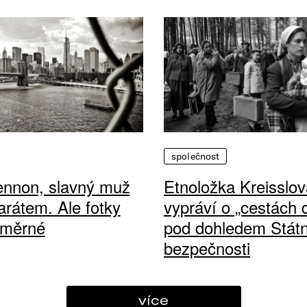
společnost
ennon, slavný muž
Etnoložka Kreisslov
arátem. Ale fotky
vypráví o „cestách
ůměrné
pod dohledem Státn
bezpečnosti
více