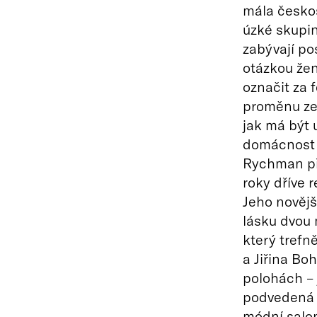
mála českos
úzké skupi
zabývají po
otázkou že
označit za 
proměnu ze
jak má být
domácnost a
Rychman př
roky dříve 
Jeho novější
lásku dvou 
který trefn
a Jiřina Bo
polohách – 
podvedená 
módní salon