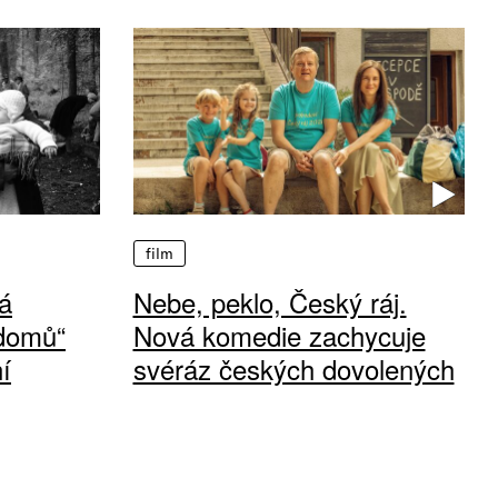
film
á
Nebe, peklo, Český ráj.
 domů“
Nová komedie zachycuje
í
svéráz českých dovolených