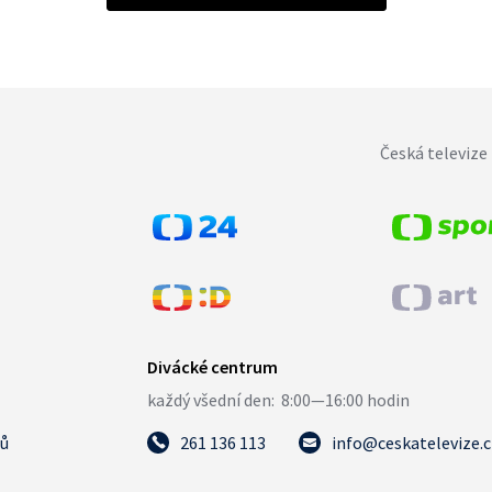
Česká televize 
tů
261 136 113
info@ceskatelevize.