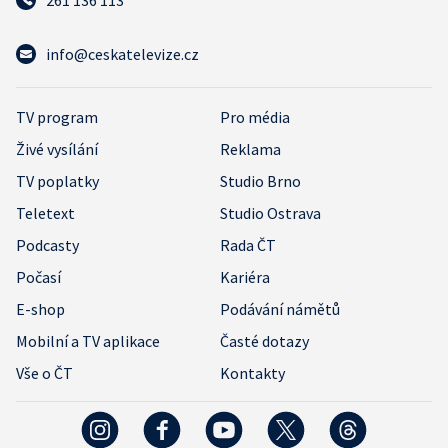
261 136 113
info@ceskatelevize.cz
TV program
Pro média
Živé vysílání
Reklama
TV poplatky
Studio Brno
Teletext
Studio Ostrava
Podcasty
Rada ČT
Počasí
Kariéra
E-shop
Podávání námětů
Mobilní a TV aplikace
Časté dotazy
Vše o ČT
Kontakty