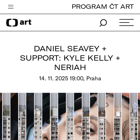
PROGRAM ČT ART
Česká televize
Zpravodajství
Sport
DANIEL SEAVEY +
iVysílání
SUPPORT: KYLE KELLY +
NERIAH
TV program
14. 11. 2025 19:00, Praha
Pro děti
edu
Vše o ČT