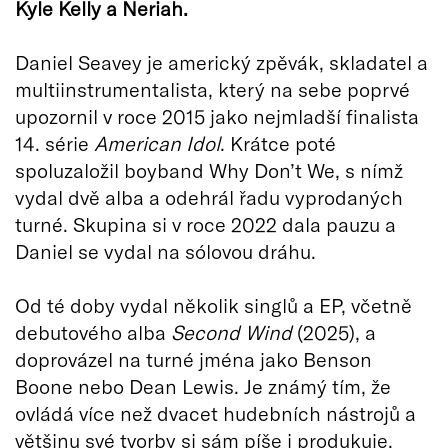
Kyle Kelly a Neriah.
Daniel Seavey je americký zpěvák, skladatel a
multiinstrumentalista, který na sebe poprvé
upozornil v roce 2015 jako nejmladší finalista
14. série
American Idol
. Krátce poté
spoluzaložil boyband Why Don’t We, s nímž
vydal dvě alba a odehrál řadu vyprodaných
turné. Skupina si v roce 2022 dala pauzu a
Daniel se vydal na sólovou dráhu.
Od té doby vydal několik singlů a EP, včetně
debutového alba
Second Wind
(2025), a
doprovázel na turné jména jako Benson
Boone nebo Dean Lewis. Je známý tím, že
ovládá více než dvacet hudebních nástrojů a
většinu své tvorby si sám píše i produkuje.