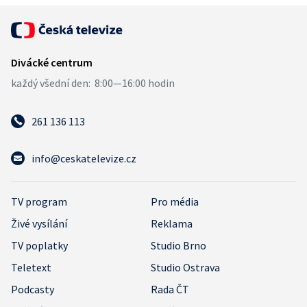
261 136 113
info@ceskatelevize.cz
TV program
Pro média
Živé vysílání
Reklama
TV poplatky
Studio Brno
Teletext
Studio Ostrava
Podcasty
Rada ČT