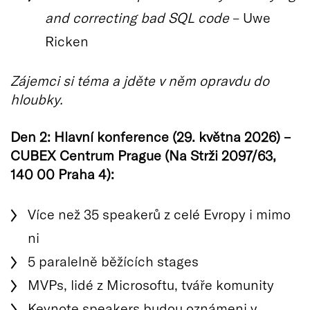
and correcting bad SQL code
– Uwe
Ricken
Zájemci si téma a jděte v něm opravdu do
hloubky.
Den 2: Hlavní konference (29. května 2026) –
CUBEX Centrum Prague (Na Strži 2097/63,
140 00 Praha 4):
Více než 35 speakerů z celé Evropy i mimo
ni
5 paralelně běžících stages
MVPs, lidé z Microsoftu, tváře komunity
Keynote speakers budou oznámeni v