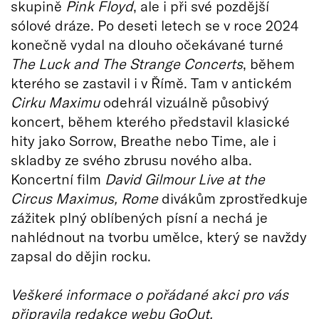
skupině
Pink Floyd
, ale i při své pozdější
sólové dráze. Po deseti letech se v roce 2024
konečně vydal na dlouho očekávané turné
The Luck and The Strange Concerts
, během
kterého se zastavil i v Římě. Tam v antickém
Cirku Maximu
odehrál vizuálně působivý
koncert, během kterého představil klasické
hity jako Sorrow, Breathe nebo Time, ale i
skladby ze svého zbrusu nového alba.
Koncertní film
David Gilmour Live at the
Circus Maximus, Rome
divákům zprostředkuje
zážitek plný oblíbených písní a nechá je
nahlédnout na tvorbu umělce, který se navždy
zapsal do dějin rocku.
Veškeré informace o pořádané akci pro vás
připravila redakce webu GoOut.