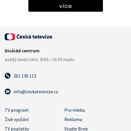
více
261 136 113
info@ceskatelevize.cz
TV program
Pro média
Živé vysílání
Reklama
TV poplatky
Studio Brno