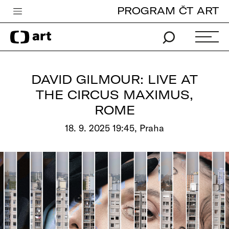
PROGRAM ČT ART
Česká televize
Zpravodajství
Sport
DAVID GILMOUR: LIVE AT
iVysílání
THE CIRCUS MAXIMUS,
ROME
TV program
18. 9. 2025 19:45, Praha
Pro děti
edu
Vše o ČT