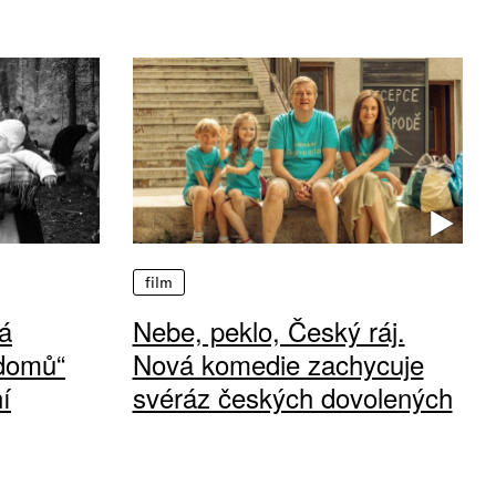
film
á
Nebe, peklo, Český ráj.
 domů“
Nová komedie zachycuje
í
svéráz českých dovolených