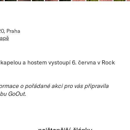
20, Praha
mapě
 kapelou a hostem vystoupí 6. června v Rock
ormace o pořádané akci pro vás připravila
bu GoOut.
nejčtenější články