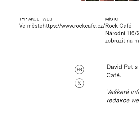
TYP AKCE
WEB
MÍSTO
Ve měste
https://www.rockcafe.cz/
Rock Café
Národní 116/
zobrazit na 
David Pet s
FB
Café.
𝕏
Veškeré inf
redakce we