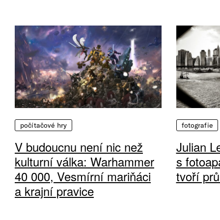
počítačové hry
fotografie
V budoucnu není nic než
Julian L
kulturní válka: Warhammer
s fotoap
40 000, Vesmírní mariňáci
tvoří pr
a krajní pravice