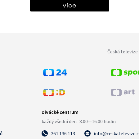
více
Česká televize 
tů
261 136 113
info@ceskatelevize.