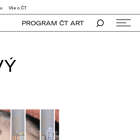
du
Vše o ČT
PROGRAM ČT ART
VÝ