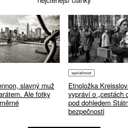
společnost
ennon, slavný muž
Etnoložka Kreisslov
arátem. Ale fotky
vypráví o „cestách
ůměrné
pod dohledem Státn
bezpečnosti