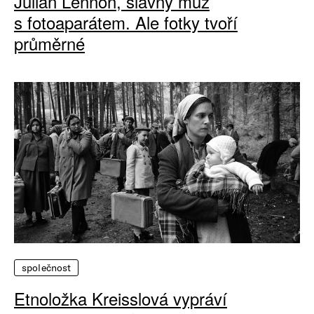
Julian Lennon, slavný muž
s fotoaparátem. Ale fotky tvoří
průměrné
společnost
Etnoložka Kreisslová vypráví