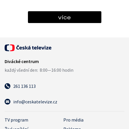
více
261 136 113
info@ceskatelevize.cz
TV program
Pro média