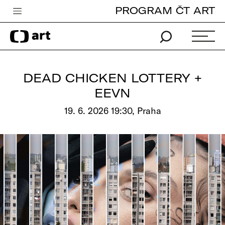
PROGRAM ČT ART
Česká televize
Zpravodajství
Sport
DEAD CHICKEN LOTTERY +
iVysílání
EEVN
TV program
19. 6. 2026 19:30, Praha
Pro děti
edu
Vše o ČT