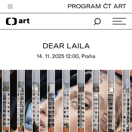
PROGRAM ČT ART
Česká televize
Zpravodajství
Sport
DEAR LAILA
iVysílání
14. 11. 2025 12:00, Praha
TV program
Pro děti
edu
Vše o ČT