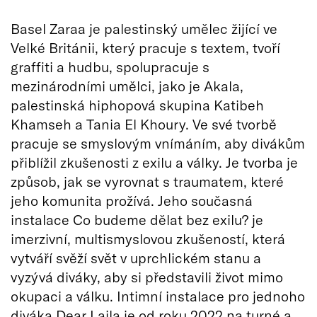
Basel Zaraa je palestinský umělec žijící ve
Velké Británii, který pracuje s textem, tvoří
graffiti a hudbu, spolupracuje s
mezinárodními umělci, jako je Akala,
palestinská hiphopová skupina Katibeh
Khamseh a Tania El Khoury. Ve své tvorbě
pracuje se smyslovým vnímáním, aby divákům
přiblížil zkušenosti z exilu a války. Je tvorba je
způsob, jak se vyrovnat s traumatem, které
jeho komunita prožívá. Jeho současná
instalace Co budeme dělat bez exilu? je
imerzivní, multismyslovou zkušeností, která
vytváří svěží svět v uprchlickém stanu a
vyzývá diváky, aby si představili život mimo
okupaci a válku. Intimní instalace pro jednoho
diváka Dear Laila je od roku 2022 na turné a