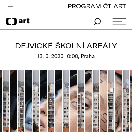
PROGRAM ČT ART
Česká televize
Zpravodajství
Sport
DEJVICKÉ ŠKOLNÍ AREÁLY
iVysílání
13. 6. 2026 10:00, Praha
TV program
Pro děti
edu
Vše o ČT