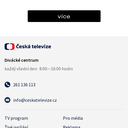
více
261 136 113
info@ceskatelevize.cz
TV program
Pro média
Živé vysílání
Reklama