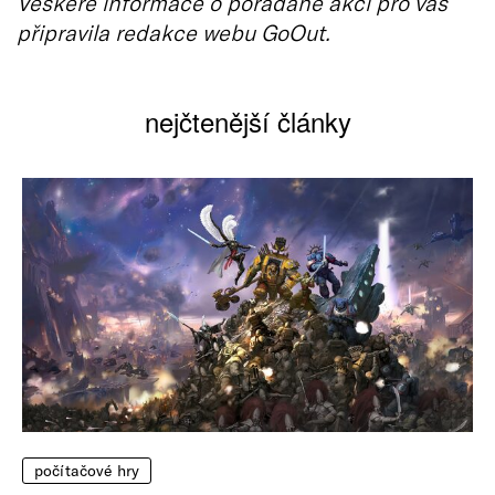
Veškeré informace o pořádané akci pro vás
připravila redakce webu GoOut.
nejčtenější články
počítačové hry