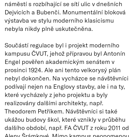
náměstí s rozbíhající se sítí ulic v dnešních
Dejvicích a Bubenči. Monumentální bloková
výstavba ve stylu moderního klasicismu
nebyla nikdy plně uskutečněna.
Součástí regulace byl i projekt moderního
kampusu ČVUT, jehož přípravou byl Antonín
Engel pověřen akademickým senátem v
prosinci 1924. Ale ani tento velkorysý plán
nebyl dokončen. Na vycházce se návštěvníci
podívají nejen na Englovy stavby, ale i na ty,
které vycházely z jeho projektu a byly
realizovány dalšími architekty, např.
Theodorem Petříkem. Návštěvníci si také
ukážou budovy škol, které vznikly v průběhu
dalšího období, např. FA ČVUT z roku 2011 od
Aleny Šrámkové. Mimo kampus neopomenou