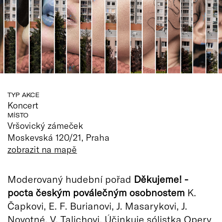
TYP AKCE
Koncert
MÍSTO
Vršovický zámeček
Moskevská 120/21, Praha
zobrazit na mapě
Moderovaný hudební pořad
Děkujeme! -
pocta českým poválečným osobnostem
K.
Čapkovi, E. F. Burianovi, J. Masarykovi, J.
Novotné, V. Talichovi. Účinkuje sólistka Opery