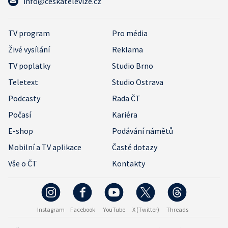
info@ceskatelevize.cz
TV program
Pro média
Živé vysílání
Reklama
TV poplatky
Studio Brno
Teletext
Studio Ostrava
Podcasty
Rada ČT
Počasí
Kariéra
E-shop
Podávání námětů
Mobilní a TV aplikace
Časté dotazy
Vše o ČT
Kontakty
Instagram
Facebook
YouTube
X (Twitter)
Threads