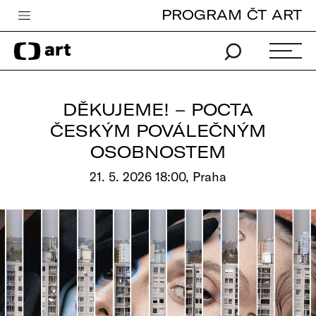
PROGRAM ČT ART
Česká televize
Zpravodajství
Sport
DĚKUJEME! – POCTA
iVysílání
ČESKÝM POVÁLEČNÝM
OSOBNOSTEM
TV program
21. 5. 2026 18:00, Praha
Pro děti
edu
Vše o ČT