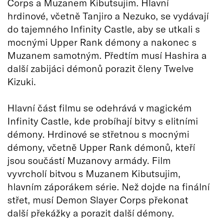
Corps a Muzanem Kibutsujim. Hlavní
hrdinové, včetně Tanjiro a Nezuko, se vydávají
do tajemného Infinity Castle, aby se utkali s
mocnými Upper Rank démony a nakonec s
Muzanem samotným. Předtím musí Hashira a
další zabijáci démonů porazit členy Twelve
Kizuki.
Hlavní část filmu se odehrává v magickém
Infinity Castle, kde probíhají bitvy s elitními
démony. Hrdinové se střetnou s mocnými
démony, včetně Upper Rank démonů, kteří
jsou součástí Muzanovy armády. Film
vyvrcholí bitvou s Muzanem Kibutsujim,
hlavním záporákem série. Než dojde na finální
střet, musí Demon Slayer Corps překonat
další překážky a porazit další démony.