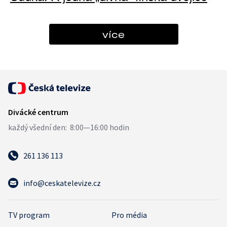
více
261 136 113
info@ceskatelevize.cz
TV program
Pro média