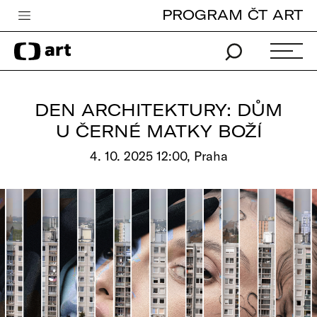
PROGRAM ČT ART
Česká televize
Zpravodajství
Sport
DEN ARCHITEKTURY: DŮM
iVysílání
U ČERNÉ MATKY BOŽÍ
TV program
4. 10. 2025 12:00, Praha
Pro děti
edu
Vše o ČT