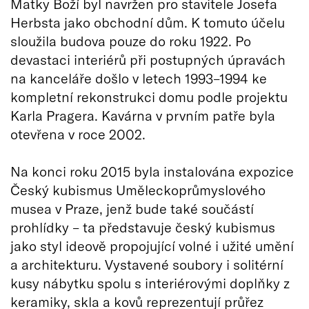
Matky Boží byl navržen pro stavitele Josefa
Herbsta jako obchodní dům. K tomuto účelu
sloužila budova pouze do roku 1922. Po
devastaci interiérů při postupných úpravách
na kanceláře došlo v letech 1993–1994 ke
kompletní rekonstrukci domu podle projektu
Karla Pragera. Kavárna v prvním patře byla
otevřena v roce 2002.
Na konci roku 2015 byla instalována expozice
Český kubismus Uměleckoprůmyslového
musea v Praze, jenž bude také součástí
prohlídky – ta představuje český kubismus
jako styl ideově propojující volné i užité umění
a architekturu. Vystavené soubory i solitérní
kusy nábytku spolu s interiérovými doplňky z
keramiky, skla a kovů reprezentují průřez