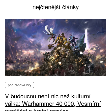
nejčtenější články
počítačové hry
V budoucnu není nic než kulturní
válka: Warhammer 40 000, Vesmírní
mariňáci a krajní pravice