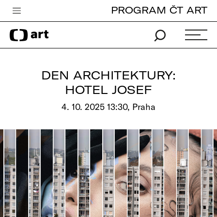
PROGRAM ČT ART
Česká televize
Zpravodajství
Sport
DEN ARCHITEKTURY:
iVysílání
HOTEL JOSEF
TV program
4. 10. 2025 13:30, Praha
Pro děti
edu
Vše o ČT