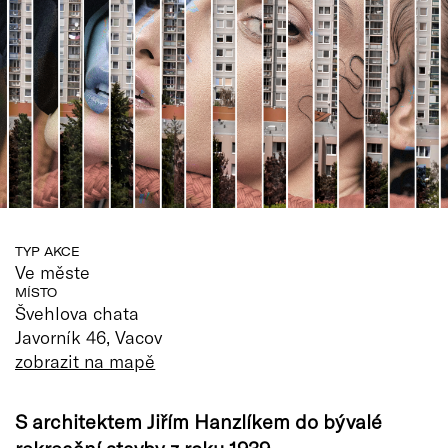
TYP AKCE
Ve měste
MÍSTO
Švehlova chata
Javorník 46, Vacov
zobrazit na mapě
S architektem Jiřím Hanzlíkem do bývalé
rekreační stavby z roku 1939.