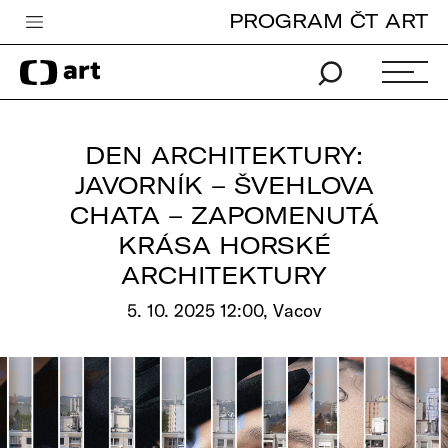
PROGRAM ČT ART
Česká televize
Zpravodajství
Sport
DEN ARCHITEKTURY:
iVysílání
JAVORNÍK – ŠVEHLOVA
CHATA – ZAPOMENUTÁ
TV program
KRÁSA HORSKÉ
Pro děti
ARCHITEKTURY
edu
5. 10. 2025 12:00, Vacov
Vše o ČT