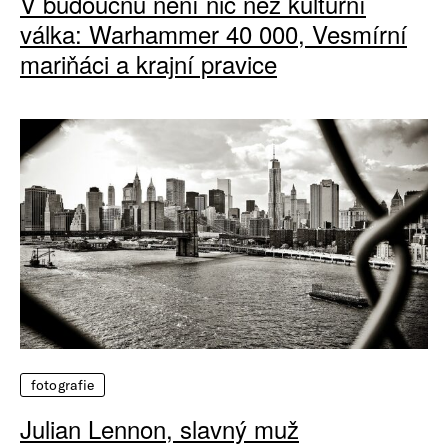
V budoucnu není nic než kulturní
válka: Warhammer 40 000, Vesmírní
mariňáci a krajní pravice
fotografie
Julian Lennon, slavný muž