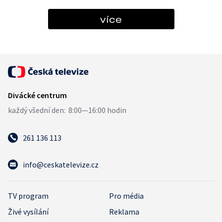
více
261 136 113
info@ceskatelevize.cz
TV program
Pro média
Živé vysílání
Reklama