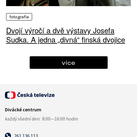
fotografie
Dvojí výročí a dvě výstavy Josefa
Sudka. A jedna „divná“ finská dvojice
více
261 136 113