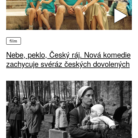
film
Nebe, peklo, Český ráj. Nová komedie
zachycuje svéráz českých dovolených