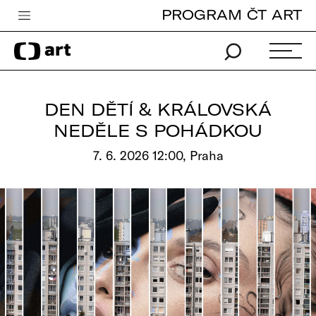
PROGRAM ČT ART
Česká televize
Zpravodajství
Sport
DEN DĚTÍ & KRÁLOVSKÁ
iVysílání
NEDĚLE S POHÁDKOU
TV program
7. 6. 2026 12:00, Praha
Pro děti
edu
Vše o ČT