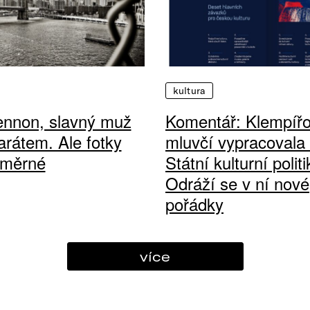
kultura
ennon, slavný muž
Komentář: Klempíř
arátem. Ale fotky
mluvčí vypracovala
ůměrné
Státní kulturní politi
Odráží se v ní nové
pořádky
více