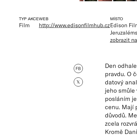
TYP AKCE
WEB
MÍSTO
Film
http://www.edisonfilmhub.cz
Edison Fi
Jeruzaléms
zobrazit n
Den odhalen
FB
pravdu. O č
datový analy
𝕏
jeho smůle 
posláním je
cenu. Mají 
důvodů. Mez
zcela rozvr
Kromě Danie