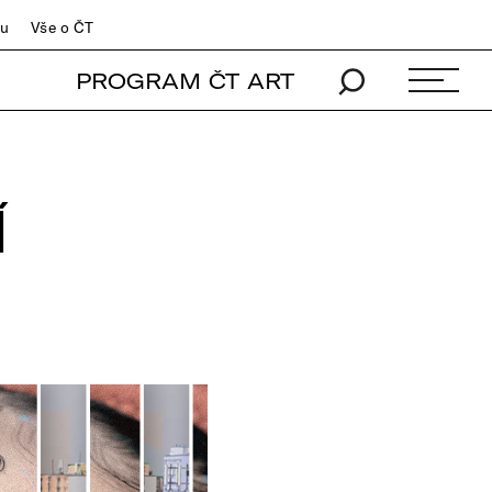
du
Vše o ČT
PROGRAM ČT ART
Í