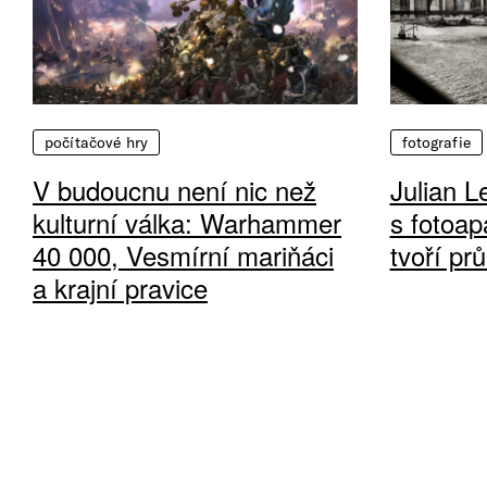
počítačové hry
fotografie
V budoucnu není nic než
Julian L
kulturní válka: Warhammer
s fotoap
40 000, Vesmírní mariňáci
tvoří pr
a krajní pravice