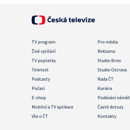
TV program
Pro média
Živé vysílání
Reklama
TV poplatky
Studio Brno
Teletext
Studio Ostrava
Podcasty
Rada ČT
Počasí
Kariéra
E-shop
Podávání námě
Mobilní a TV aplikace
Časté dotazy
Vše o ČT
Kontakty