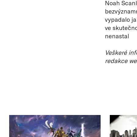
Noah Scanlo
bezvýznamné
vypadalo ja
ve skutečno
nenastal
Veškeré inf
redakce we