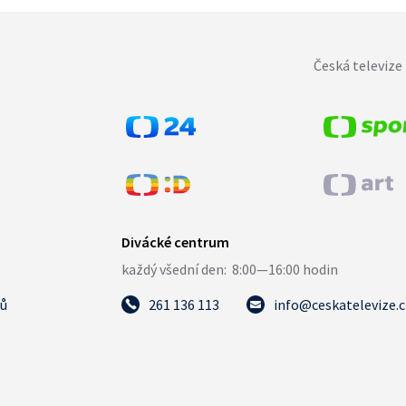
Česká televize 
tů
261 136 113
info@ceskatelevize.