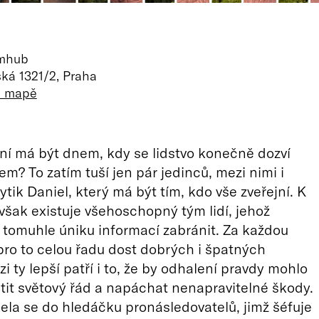
lmhub
ká 1321/2, Praha
a mapě
í má být dnem, kdy se lidstvo konečně dozví
em? To zatím tuší jen pár jedinců, mezi nimi i
tik Daniel, který má být tím, kdo vše zveřejní. K
však existuje všehoschopný tým lidí, jehož
 tomuhle úniku informací zabránit. Za každou
pro to celou řadu dost dobrých i špatných
i ty lepší patří i to, že by odhalení pravdy mohlo
átit světový řád a napáchat nenapravitelné škody.
la se do hledáčku pronásledovatelů, jimž šéfuje