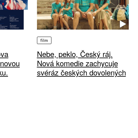
film
ova
Nebe, peklo, Český ráj.
 novou
Nová komedie zachycuje
ku.
svéráz českých dovolených