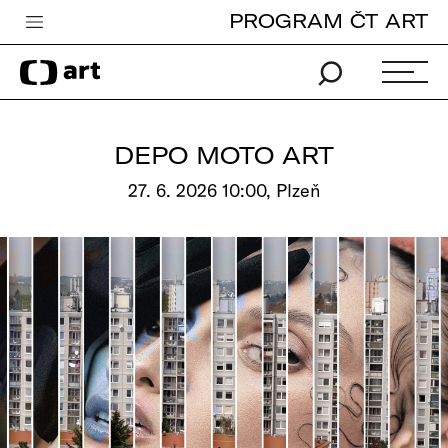
PROGRAM ČT ART
Česká televize
Zpravodajství
Sport
DEPO MOTO ART
iVysílání
27. 6. 2026 10:00, Plzeň
TV program
Pro děti
edu
Vše o ČT