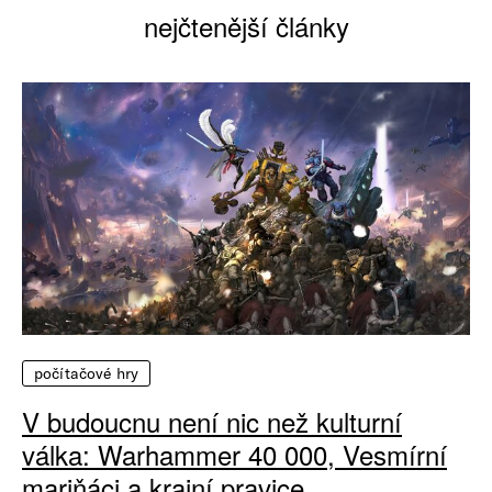
nejčtenější články
počítačové hry
V budoucnu není nic než kulturní
válka: Warhammer 40 000, Vesmírní
mariňáci a krajní pravice