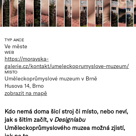
TYP AKCE
Ve měste
WEB
https://moravska-
galerie.cz/kontakt/umeleckoprumyslove-muzeum/
MÍSTO
Uměleckoprůmyslové muzeum v Brně
Husova 14, Brno
zobrazit na mapě
Kdo nemá doma šicí stroj či místo, nebo neví,
jak s šitím začít, v
Designlabu
Uměleckoprůmyslového muzea možná zjistí,
jak na to.