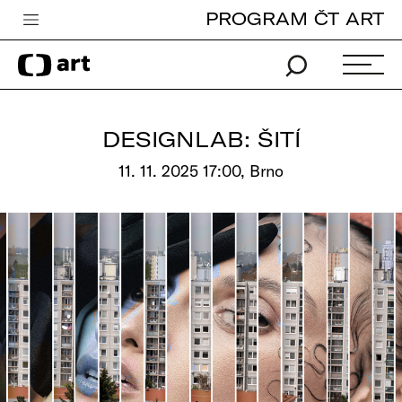
PROGRAM ČT ART
Česká televize
Zpravodajství
Sport
DESIGNLAB: ŠITÍ
iVysílání
11. 11. 2025 17:00, Brno
TV program
Pro děti
edu
Vše o ČT