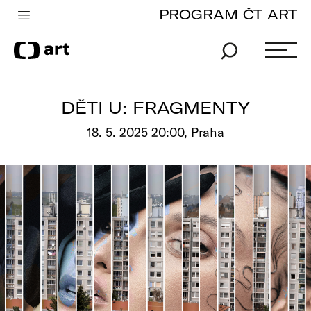
PROGRAM ČT ART
Česká televize
Zpravodajství
Sport
DĚTI U: FRAGMENTY
iVysílání
18. 5. 2025 20:00, Praha
TV program
Pro děti
edu
Vše o ČT