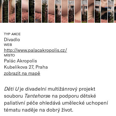
TYP AKCE
Divadlo
WEB
http://www.palacakropolis.cz/
MÍSTO
Palác Akropolis
Kubelíkova 27, Praha
zobrazit na mapě
Děti U
je divadelní multižánrový projekt
souboru
Tantehors
e na podporu dětské
paliativní péče ohledává umělecké uchopení
tématu naděje na dobrý život.