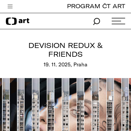
PROGRAM ČT ART
Česká televize
Zpravodajství
Sport
DEVISION REDUX &
iVysílání
FRIENDS
TV program
19. 11. 2025, Praha
Pro děti
edu
Vše o ČT