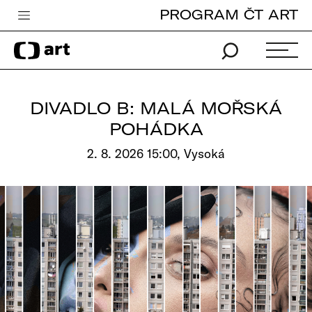
PROGRAM ČT ART
Česká televize
Zpravodajství
Sport
DIVADLO B: MALÁ MOŘSKÁ
iVysílání
POHÁDKA
TV program
2. 8. 2026 15:00, Vysoká
Pro děti
edu
Vše o ČT