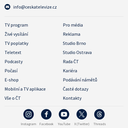
info@ceskatelevize.cz
TV program
Pro média
Živé vysílání
Reklama
TV poplatky
Studio Brno
Teletext
Studio Ostrava
Podcasty
Rada ČT
Počasí
Kariéra
E-shop
Podávání námětů
Mobilní a TV aplikace
Časté dotazy
Vše o ČT
Kontakty
Instagram
Facebook
YouTube
X (Twitter)
Threads