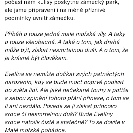
počasí nám kulisy poskytne zámecký park,
ale jsme připraveni i na méně příznivé
podmínky uvnitř zámečku.
Příběh o touze jedné malé mořské víly. A taky
o touze všeobecně. A také o tom, jak drahé
může být, získat nesmrtelnou duši. A o tom, že
je krásné být člověkem.
Evelína se nemůže dočkat svých patnáctých
narozenin, kdy se bude moct poprvé podívat
do světa lidí. Ale jaké nečekané touhy a potíže
s sebou splnění tohoto přání přinese, o tom se
ji ani nezdálo. Povede se jí získat princovo
srdce či nesmrtelnou duši? Bude Evelíny
srdce natolik čisté a statečné? To se dovíte v
Malé mořské pohádce.