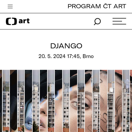
PROGRAM ČT ART
Česká televize
Zpravodajství
Sport
DJANGO
iVysílání
20. 5. 2024 17:45, Brno
TV program
Pro děti
edu
Vše o ČT