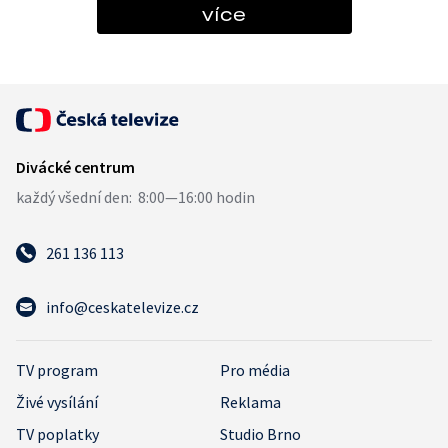
více
261 136 113
info@ceskatelevize.cz
TV program
Pro média
Živé vysílání
Reklama
TV poplatky
Studio Brno