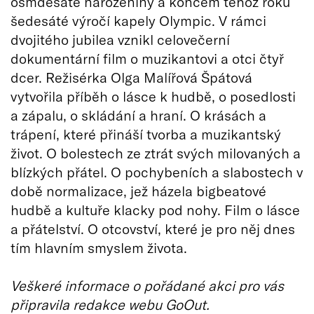
osmdesáté narozeniny a koncem téhož roku
šedesáté výročí kapely Olympic. V rámci
dvojitého jubilea vznikl celovečerní
dokumentární film o muzikantovi a otci čtyř
dcer. Režisérka Olga Malířová Špátová
vytvořila příběh o lásce k hudbě, o posedlosti
a zápalu, o skládání a hraní. O krásách a
trápení, které přináší tvorba a muzikantský
život. O bolestech ze ztrát svých milovaných a
blízkých přátel. O pochybeních a slabostech v
době normalizace, jež házela bigbeatové
hudbě a kultuře klacky pod nohy. Film o lásce
a přátelství. O otcovství, které je pro něj dnes
tím hlavním smyslem života.
Veškeré informace o pořádané akci pro vás
připravila redakce webu GoOut.