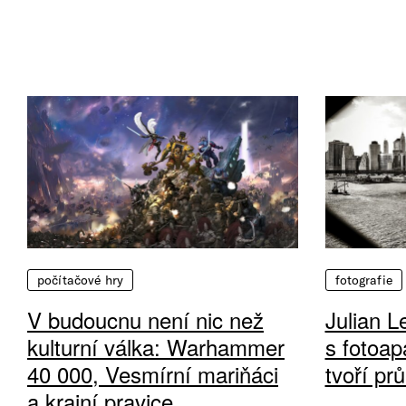
počítačové hry
fotografie
V budoucnu není nic než
Julian L
kulturní válka: Warhammer
s fotoap
40 000, Vesmírní mariňáci
tvoří pr
a krajní pravice