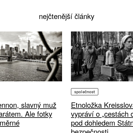
nejčtenější články
společnost
ennon, slavný muž
Etnoložka Kreisslov
arátem. Ale fotky
vypráví o „cestách
ůměrné
pod dohledem Státn
bezpečnosti