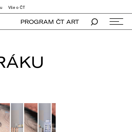
du
Vše o ČT
PROGRAM ČT ART
ERÁKU