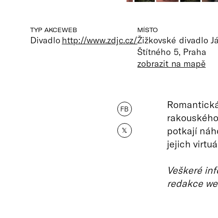
TYP AKCE
WEB
MÍSTO
Divadlo
http://www.zdjc.cz/
Žižkovské divadlo 
Štítného 5, Praha
zobrazit na mapě
Romantická
FB
rakouského 
potkají náh
𝕏
jejich virt
Veškeré inf
redakce we