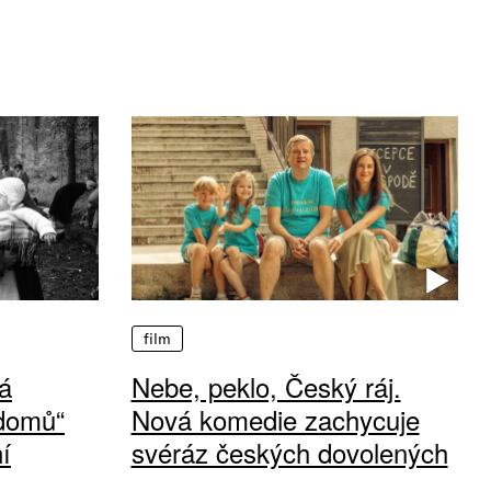
film
á
Nebe, peklo, Český ráj.
 domů“
Nová komedie zachycuje
í
svéráz českých dovolených