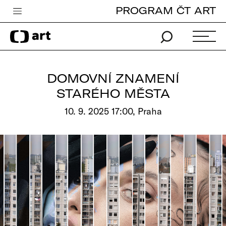
PROGRAM ČT ART
Česká televize
Zpravodajství
Sport
DOMOVNÍ ZNAMENÍ
iVysílání
STARÉHO MĚSTA
TV program
10. 9. 2025 17:00, Praha
Pro děti
edu
Vše o ČT