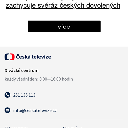
zachycuje svéráz českých dovolených
více
261 136 113
info@ceskatelevize.cz