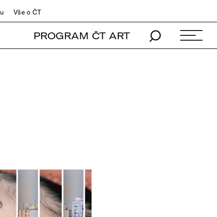
du
Vše o ČT
PROGRAM ČT ART