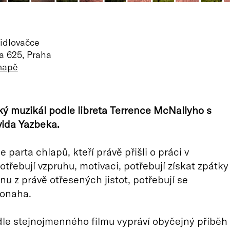
idlovačce
a 625, Praha
mapě
 muzikál podle libreta Terrence McNallyho s
ida Yazbeka.
 parta chlapů, kteří právě přišli o práci v
otřebují vzpruhu, motivaci, potřebují získat zpátky
nu z právě otřesených jistot, potřebují se
donaha.
le stejnojmenného filmu vypráví obyčejný příběh