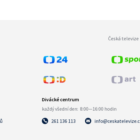
Česká televize 
tů
261 136 113
info@ceskatelevize.