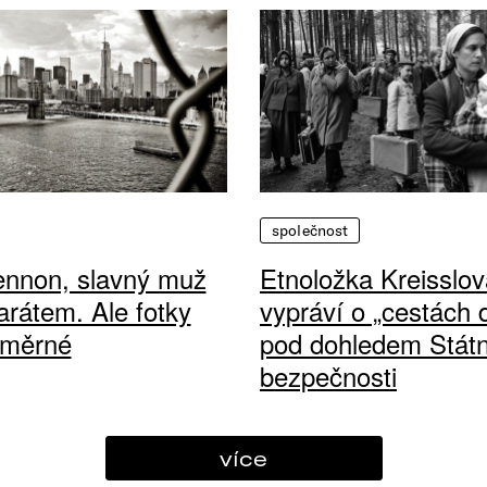
společnost
ennon, slavný muž
Etnoložka Kreisslov
arátem. Ale fotky
vypráví o „cestách
ůměrné
pod dohledem Státn
bezpečnosti
více