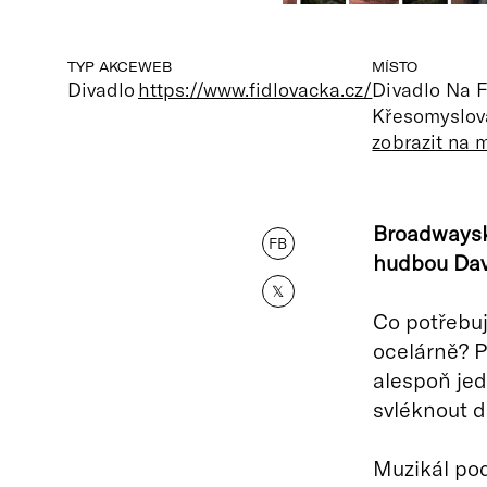
TYP AKCE
WEB
MÍSTO
Divadlo
https://www.fidlovacka.cz/
Divadlo Na F
Křesomyslov
zobrazit na 
Broadwayský
FB
hudbou Dav
𝕏
Co potřebuje
ocelárně? P
alespoň jed
svléknout 
Muzikál pod