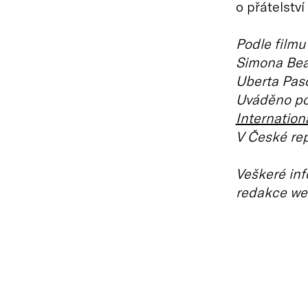
o přátelství
Podle filmu
Simona Beau
Uberta Paso
Uváděno po
Internation
V České rep
Veškeré inf
redakce we