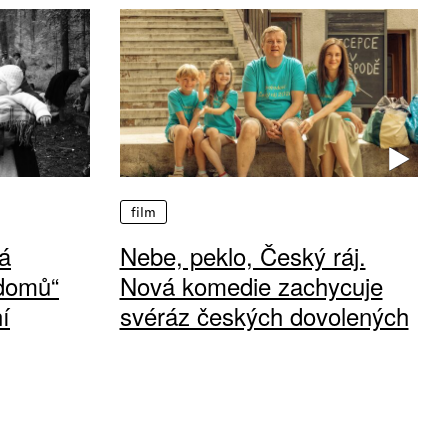
film
á
Nebe, peklo, Český ráj.
 domů“
Nová komedie zachycuje
í
svéráz českých dovolených