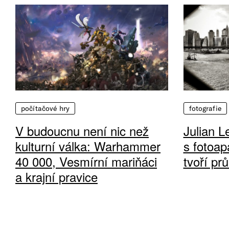
počítačové hry
fotografie
V budoucnu není nic než
Julian L
kulturní válka: Warhammer
s fotoap
40 000, Vesmírní mariňáci
tvoří pr
a krajní pravice