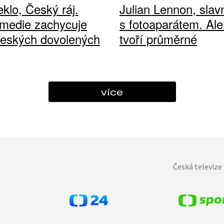
klo, Český ráj.
Julian Lennon, sla
medie zachycuje
s fotoaparátem. Ale
českých dovolených
tvoří průměrné
více
Česká televize 