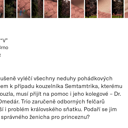
 “V”
Brno
ě
zkušeně vyléčí všechny neduhy pohádkových
šem k případu kouzelníka Semtamtrika, kterému
kouzla, musí přijít na pomoc i jeho kolegové – Dr.
Omedár. Trio zaručeně odborných felčarů
í i problém královského sňatku. Podaří se jim
 správného ženicha pro princeznu?