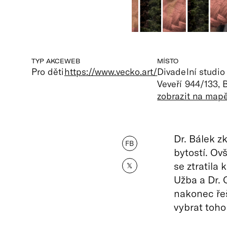
TYP AKCE
WEB
MÍSTO
Pro děti
https://www.vecko.art/
Divadelní studio
Veveří 944/133, 
zobrazit na map
Dr. Bálek 
FB
bytostí. Ov
se ztratila 
𝕏
Užba a Dr. 
nakonec řeš
vybrat toho