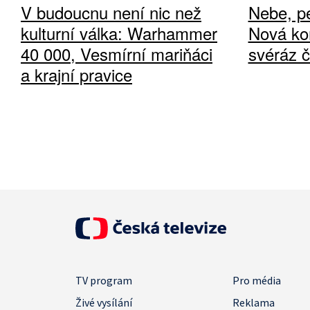
V budoucnu není nic než
Nebe, pe
kulturní válka: Warhammer
Nová ko
40 000, Vesmírní mariňáci
svéráz 
a krajní pravice
TV program
Pro média
Živé vysílání
Reklama