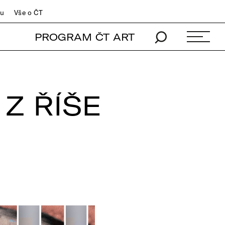
du
Vše o ČT
PROGRAM ČT ART
Z ŘÍŠE