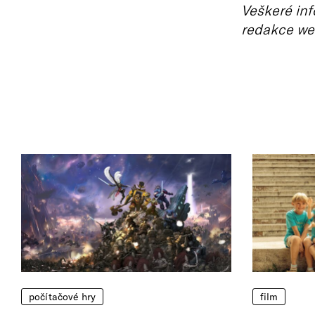
Veškeré inf
redakce we
počítačové hry
film