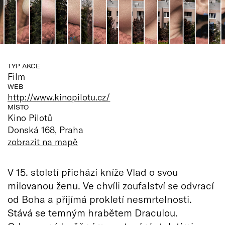
TYP AKCE
Film
WEB
http://www.kinopilotu.cz/
MÍSTO
Kino Pilotů
Donská 168, Praha
zobrazit na mapě
V 15. století přichází kníže Vlad o svou
milovanou ženu. Ve chvíli zoufalství se odvrací
od Boha a přijímá prokletí nesmrtelnosti.
Stává se temným hrabětem Draculou.