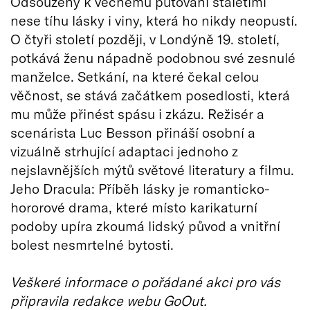
Odsouzený k věčnému putování staletími
nese tíhu lásky i viny, která ho nikdy neopustí.
O čtyři století později, v Londýně 19. století,
potkává ženu nápadně podobnou své zesnulé
manželce. Setkání, na které čekal celou
věčnost, se stává začátkem posedlosti, která
mu může přinést spásu i zkázu. Režisér a
scenárista Luc Besson přináší osobní a
vizuálně strhující adaptaci jednoho z
nejslavnějších mýtů světové literatury a filmu.
Jeho Dracula: Příběh lásky je romanticko-
hororové drama, které místo karikaturní
podoby upíra zkoumá lidský původ a vnitřní
bolest nesmrtelné bytosti.
Veškeré informace o pořádané akci pro vás
připravila redakce webu GoOut.