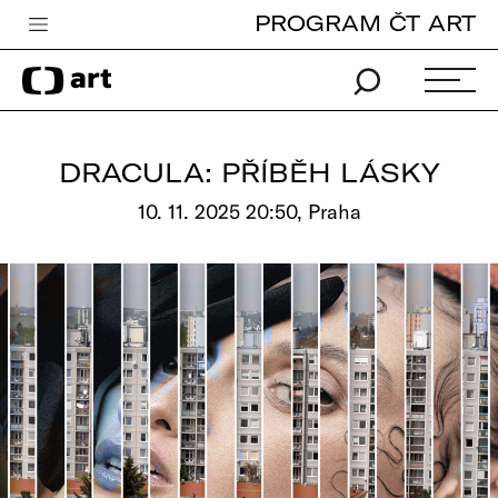
PROGRAM ČT ART
Česká televize
Zpravodajství
Sport
DRACULA: PŘÍBĚH LÁSKY
iVysílání
10. 11. 2025 20:50, Praha
TV program
Pro děti
edu
Vše o ČT