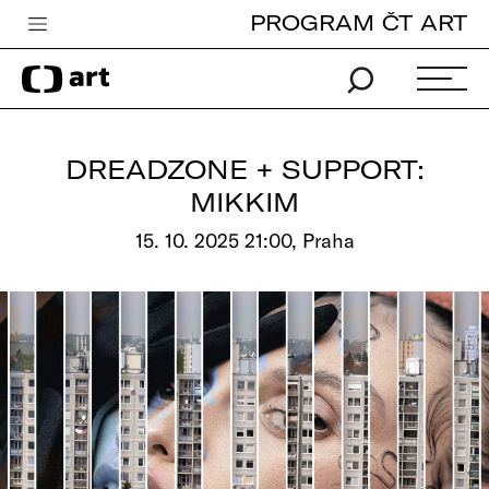
PROGRAM ČT ART
Česká televize
Zpravodajství
Sport
DREADZONE + SUPPORT:
iVysílání
MIKKIM
TV program
15. 10. 2025 21:00, Praha
Pro děti
edu
Vše o ČT