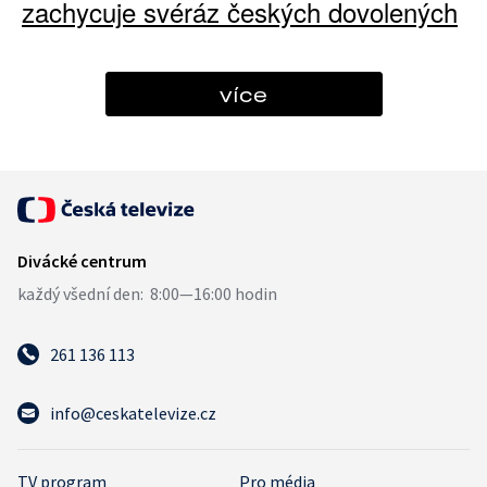
zachycuje svéráz českých dovolených
více
261 136 113
info@ceskatelevize.cz
TV program
Pro média