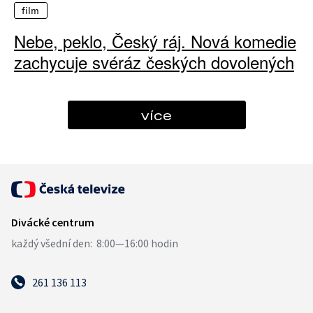
film
Nebe, peklo, Český ráj. Nová komedie
zachycuje svéráz českých dovolených
více
261 136 113