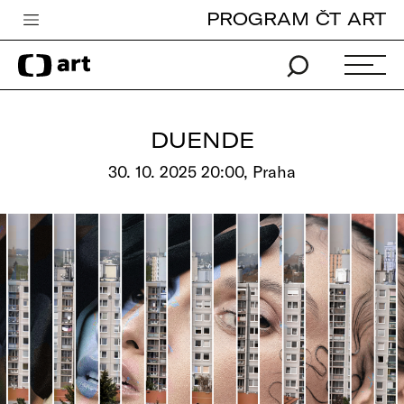
PROGRAM ČT ART
Česká televize
Zpravodajství
Sport
DUENDE
iVysílání
30. 10. 2025 20:00, Praha
TV program
Pro děti
edu
Vše o ČT