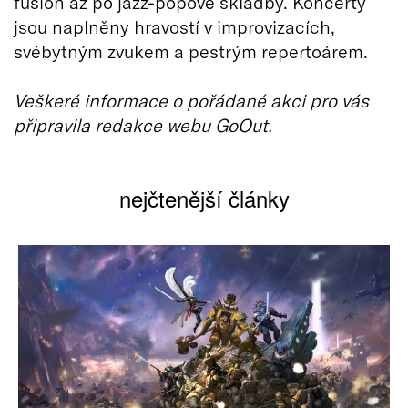
fusion až po jazz-popové skladby. Koncerty
jsou naplněny hravostí v improvizacích,
svébytným zvukem a pestrým repertoárem.
Veškeré informace o pořádané akci pro vás
připravila redakce webu GoOut.
nejčtenější články