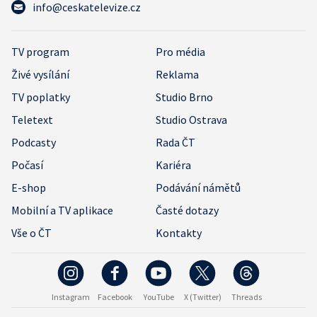
info@ceskatelevize.cz
TV program
Pro média
Živé vysílání
Reklama
TV poplatky
Studio Brno
Teletext
Studio Ostrava
Podcasty
Rada ČT
Počasí
Kariéra
E-shop
Podávání námětů
Mobilní a TV aplikace
Časté dotazy
Vše o ČT
Kontakty
Instagram
Facebook
YouTube
X (Twitter)
Threads