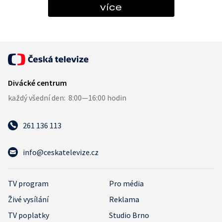
více
261 136 113
info@ceskatelevize.cz
TV program
Pro média
Živé vysílání
Reklama
TV poplatky
Studio Brno