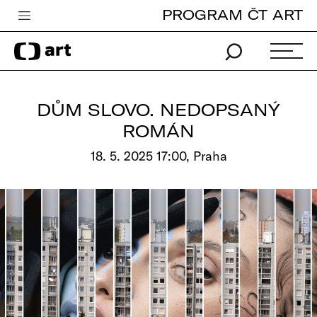
PROGRAM ČT ART
Česká televize
Zpravodajství
Sport
DŮM SLOVO. NEDOPSANÝ
iVysílání
ROMÁN
TV program
18. 5. 2025 17:00, Praha
Pro děti
edu
Vše o ČT