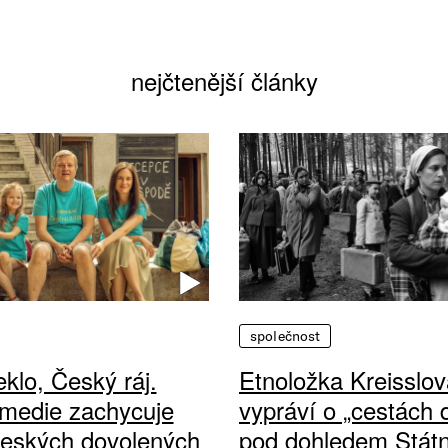
nejčtenější články
společnost
klo, Český ráj.
Etnoložka Kreisslov
medie zachycuje
vypráví o „cestách
českých dovolených
pod dohledem Státn