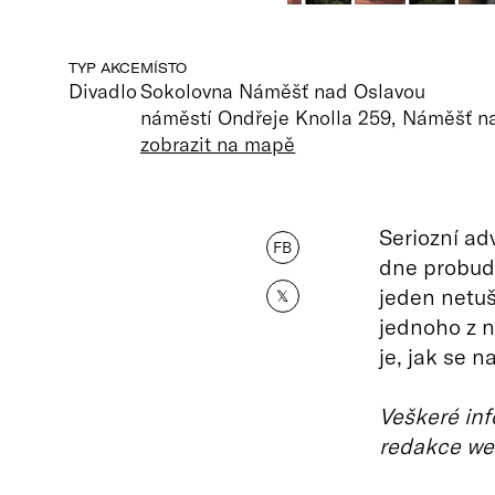
TYP AKCE
MÍSTO
Divadlo
Sokolovna Náměšť nad Oslavou
náměstí Ondřeje Knolla 259, Náměšť n
zobrazit na mapě
Seriozní ad
FB
dne probudí
jeden netuší
𝕏
jednoho z ni
je, jak se 
Veškeré inf
redakce we