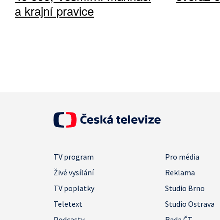
a krajní pravice
TV program
Pro média
Živé vysílání
Reklama
TV poplatky
Studio Brno
Teletext
Studio Ostrava
Podcasty
Rada ČT