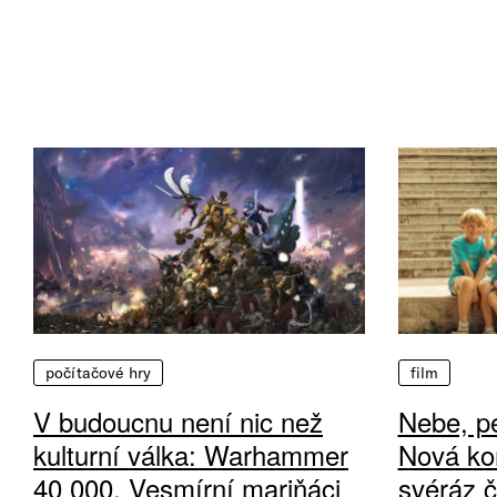
počítačové hry
film
V budoucnu není nic než
Nebe, pe
kulturní válka: Warhammer
Nová ko
40 000, Vesmírní mariňáci
svéráz 