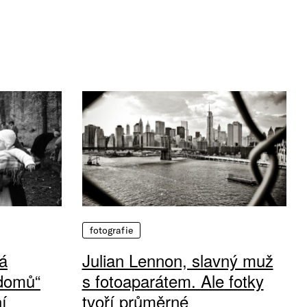
fotografie
á
Julian Lennon, slavný muž
 domů“
s fotoaparátem. Ale fotky
í
tvoří průměrné