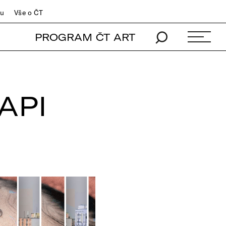
du
Vše o ČT
PROGRAM ČT ART
API