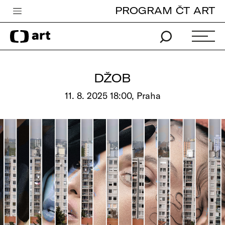
PROGRAM ČT ART
Česká televize
Zpravodajství
Sport
DŽOB
iVysílání
11. 8. 2025 18:00, Praha
TV program
Pro děti
edu
Vše o ČT