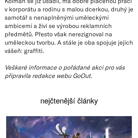
Kolman se již usadil, má dobře placenou práci
v korporátu a rodinu s malou dcerkou, druhý je
samotář s nenaplněnými uměleckými
ambicemi a živí se výrobou reklamních
předmětů. Přesto však nerezignoval na
uměleckou tvorbu. A stále je oba spojuje jejich
vášeň: graffiti.
Veškeré informace o pořádané akci pro vás
připravila redakce webu GoOut.
nejčtenější články