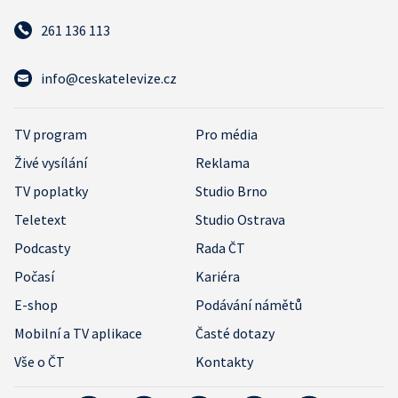
261 136 113
info@ceskatelevize.cz
TV program
Pro média
Živé vysílání
Reklama
TV poplatky
Studio Brno
Teletext
Studio Ostrava
Podcasty
Rada ČT
Počasí
Kariéra
E-shop
Podávání námětů
Mobilní a TV aplikace
Časté dotazy
Vše o ČT
Kontakty