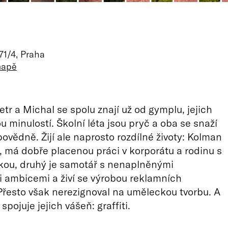
71/4, Praha
mapě
tr a Michal se spolu znají už od gymplu, jejich
u minulostí. Školní léta jsou pryč a oba se snaží
ovědně. Žijí ale naprosto rozdílné životy: Kolman
il, má dobře placenou práci v korporátu a rodinu s
kou, druhý je samotář s nenaplněnými
 ambicemi a živí se výrobou reklamních
řesto však nerezignoval na uměleckou tvorbu. A
 spojuje jejich vášeň: graffiti.