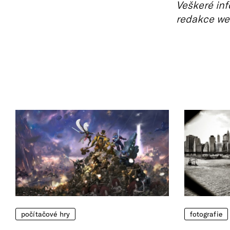
Veškeré inf
redakce we
počítačové hry
fotografie