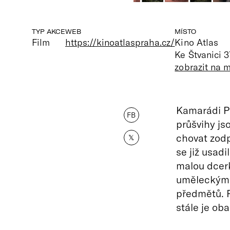
TYP AKCE
WEB
MÍSTO
Film
https://kinoatlaspraha.cz/
Kino Atlas
Ke Štvanici 3
zobrazit na 
Kamarádi Pe
FB
průšvihy jso
chovat zodp
𝕏
se již usad
malou dcer
uměleckými
předmětů. P
stále je oba