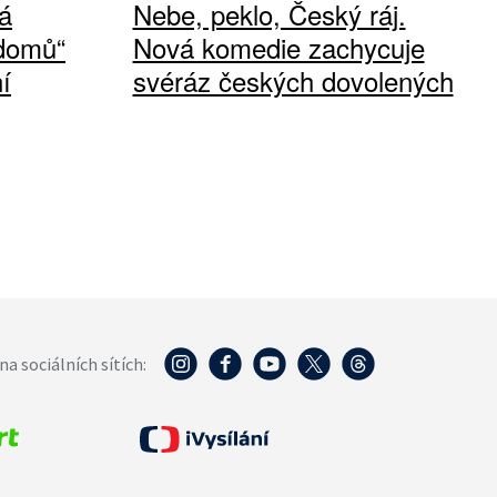
á
Nebe, peklo, Český ráj.
 domů“
Nová komedie zachycuje
í
svéráz českých dovolených
na sociálních sítích: