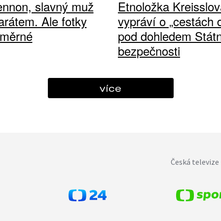
ennon, slavný muž
Etnoložka Kreisslov
arátem. Ale fotky
vypráví o „cestách
ůměrné
pod dohledem Státn
bezpečnosti
více
Česká televize 