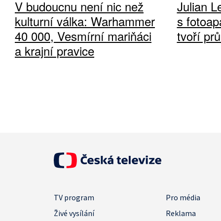
V budoucnu není nic než
Julian L
kulturní válka: Warhammer
s fotoap
40 000, Vesmírní mariňáci
tvoří pr
a krajní pravice
TV program
Pro média
Živé vysílání
Reklama