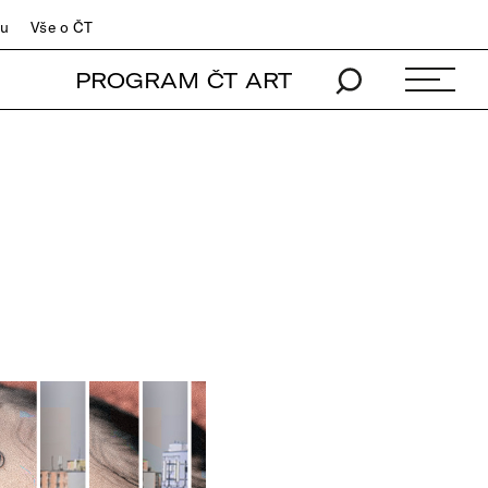
du
Vše o ČT
PROGRAM ČT ART