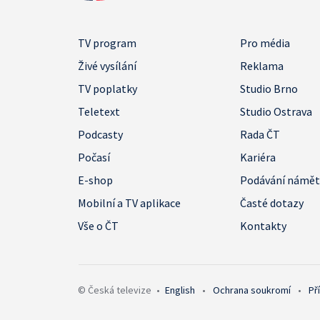
TV program
Pro média
Živé vysílání
Reklama
TV poplatky
Studio Brno
Teletext
Studio Ostrava
Podcasty
Rada ČT
Počasí
Kariéra
E-shop
Podávání námě
Mobilní a TV aplikace
Časté dotazy
Vše o ČT
Kontakty
© Česká televize
•
English
•
Ochrana soukromí
•
Př