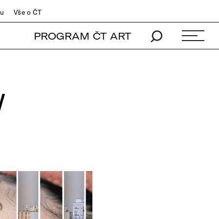
du
Vše o ČT
PROGRAM ČT ART
W