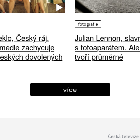
fotografie
klo, Český ráj.
Julian Lennon, sla
medie zachycuje
s fotoaparátem. Ale
českých dovolených
tvoří průměrné
více
Česká televize 