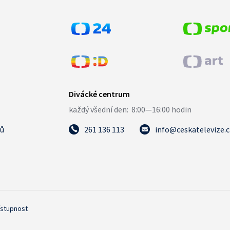
tů
261 136 113
info@ceskatelevize.
ístupnost