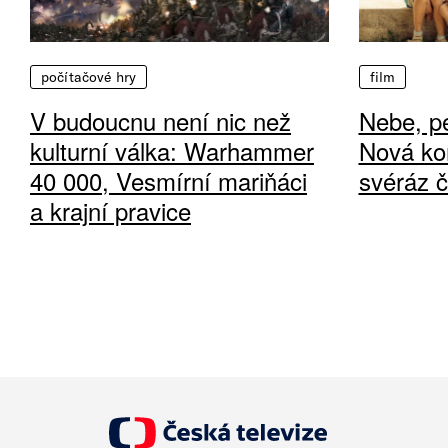
počítačové hry
film
V budoucnu není nic než
Nebe, pe
kulturní válka: Warhammer
Nová ko
40 000, Vesmírní mariňáci
svéráz 
a krajní pravice