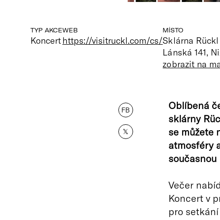
TYP AKCE
WEB
MÍSTO
Koncert
https://visitruckl.com/cs/
Sklárna Rückl
Lánská 141, N
zobrazit na m
Oblíbená če
FB
sklárny Rück
se můžete n
𝕏
atmosféry a
současnou h
Večer nabíd
Koncert v p
pro setkání