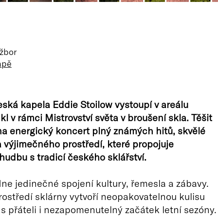
ižbor
apě
ská kapela Eddie Stoilow vystoupí v areálu
l v rámci Mistrovství světa v broušení skla. Těšit
a energický koncert plný známých hitů, skvělé
 výjimečného prostředí, které propojuje
udbu s tradicí českého sklářství.
ne jedinečné spojení kultury, řemesla a zábavy.
rostředí sklárny vytvoří neopakovatelnou kulisu
 s přáteli i nezapomenutelný začátek letní sezóny.