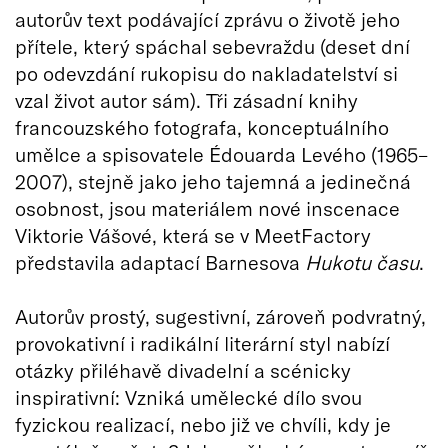
autorův text podávající zprávu o životě jeho
přítele, který spáchal sebevraždu (deset dní
po odevzdání rukopisu do nakladatelství si
vzal život autor sám). Tři zásadní knihy
francouzského fotografa, konceptuálního
umělce a spisovatele Édouarda Levého (1965–
2007), stejně jako jeho tajemná a jedinečná
osobnost, jsou materiálem nové inscenace
Viktorie Vášové, která se v MeetFactory
představila adaptací Barnesova
Hukotu času
.
Autorův prostý, sugestivní, zároveň podvratný,
provokativní i radikální literární styl nabízí
otázky přiléhavě divadelní a scénicky
inspirativní: Vzniká umělecké dílo svou
fyzickou realizací, nebo již ve chvíli, kdy je