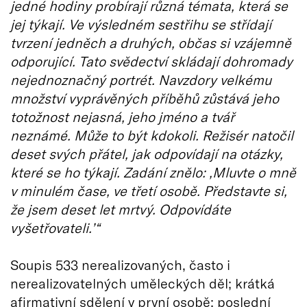
jedné hodiny probírají různá témata, která se
jej týkají. Ve výsledném sestřihu se střídají
tvrzení jedněch a druhých, občas si vzájemně
odporující. Tato svědectví skládají dohromady
nejednoznačný portrét. Navzdory velkému
množství vyprávěných příběhů zůstává jeho
totožnost nejasná, jeho jméno a tvář
neznámé. Může to být kdokoli. Režisér natočil
deset svých přátel, jak odpovídají na otázky,
které se ho týkají. Zadání znělo: ‚Mluvte o mně
v minulém čase, ve třetí osobě. Představte si,
že jsem deset let mrtvý. Odpovídáte
vyšetřovateli.’“
Soupis 533 nerealizovaných, často i
nerealizovatelných uměleckých děl; krátká
afirmativní sdělení v první osobě; poslední