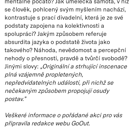
mentálně počato? Jak umělecká samota, v níž
se člověk, pohlcený svým myšlením nachází,
kontrastuje s prací divadelní, která je ze své
podstaty zapojena na kolektivnosti a
spolupráci? Jakým způsobem referuje
absurdita jazyka o podstatě života jako
takového? Náhoda, nevědomost a percepční
nehody o přesnosti, pravdě a tvůrčí svobodě?
Jinými slovy:
„Originální a strhující inscenace
plná vzájemně propletených,
nepředvídatelných událostí, při nichž se
nečekaným způsobem propojují osudy
postav.”
Veškeré informace o pořádané akci pro vás
připravila redakce webu GoOut.