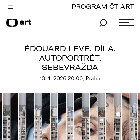
PROGRAM ČT ART
Česká televize
Zpravodajství
Sport
ÉDOUARD LEVÉ. DÍLA.
iVysílání
AUTOPORTRÉT.
SEBEVRAŽDA
TV program
13. 1. 2026 20:00, Praha
Pro děti
edu
Vše o ČT