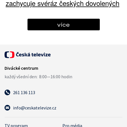
zachycuje svéráz českých dovolených
více
261 136 113
info@ceskatelevize.cz
TV program
Pro média