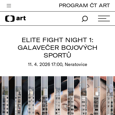
PROGRAM ČT ART
Česká televize
Zpravodajství
Sport
ELITE FIGHT NIGHT 1:
iVysílání
GALAVEČER BOJOVÝCH
SPORTŮ
TV program
11. 4. 2026 17:00, Neratovice
Pro děti
edu
Vše o ČT