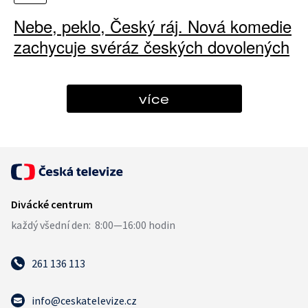
Nebe, peklo, Český ráj. Nová komedie
zachycuje svéráz českých dovolených
více
261 136 113
info@ceskatelevize.cz