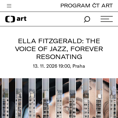
PROGRAM ČT ART
Česká televize
Zpravodajství
Sport
ELLA FITZGERALD: THE
iVysílání
VOICE OF JAZZ, FOREVER
RESONATING
TV program
13. 11. 2026 19:00, Praha
Pro děti
edu
Vše o ČT