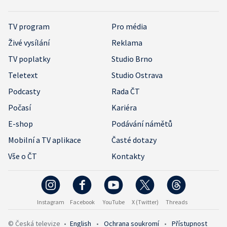
TV program
Pro média
Živé vysílání
Reklama
TV poplatky
Studio Brno
Teletext
Studio Ostrava
Podcasty
Rada ČT
Počasí
Kariéra
E-shop
Podávání námětů
Mobilní a TV aplikace
Časté dotazy
Vše o ČT
Kontakty
Instagram
Facebook
YouTube
X (Twitter)
Threads
© Česká televize
•
English
•
Ochrana soukromí
•
Přístupnost