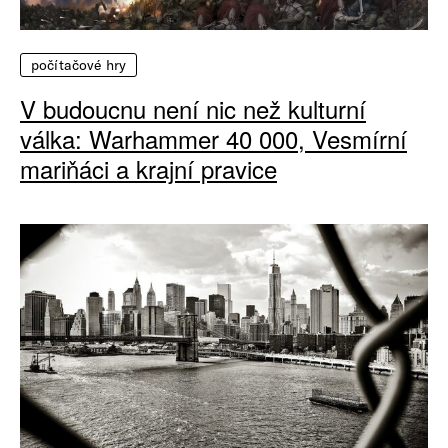
počítačové hry
V budoucnu není nic než kulturní
válka: Warhammer 40 000, Vesmírní
mariňáci a krajní pravice