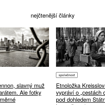
nejčtenější články
společnost
ennon, slavný muž
Etnoložka Kreisslov
arátem. Ale fotky
vypráví o „cestách
ůměrné
pod dohledem Státn