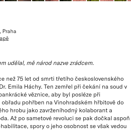
, Praha
mapě
sem udělal, mě národ nazve zrádcem.
ce než 75 let od smrti třetího československého
Dr. Emila Háchy. Ten zemřel při čekání na soud v
ankrácké věznice, aby byl posléze při
 obřadu pohřben na Vinohradském hřbitově do
ho hrobu jako zavrženíhodný kolaborant a
da. Až po sametové revoluci se pak dočkal aspoň
habilitace, spory o jeho osobnost se však vedou