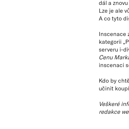
dál a znovu 
Lze je ale 
A co tyto d
Inscenace 
kategorii „
serveru i-d
Cenu Marka
inscenaci 
Kdo by chtě
učinit koup
Veškeré inf
redakce we