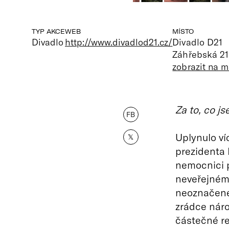
TYP AKCE
WEB
MÍSTO
Divadlo
http://www.divadlod21.cz/
Divadlo D21
Záhřebská 21
zobrazit na 
Za to, co j
FB
Uplynulo ví
𝕏
prezidenta 
nemocnici p
neveřejném
neoznačené
zrádce náro
částečné re