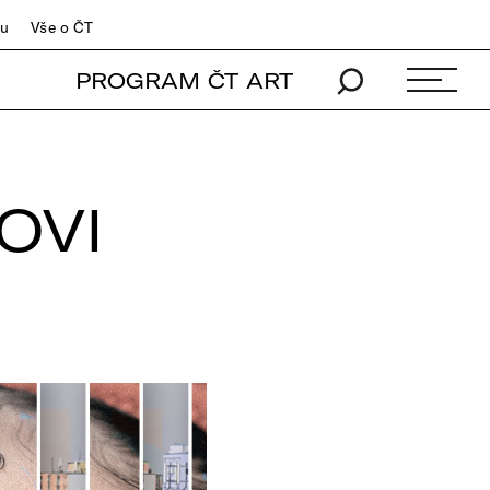
du
Vše o ČT
PROGRAM ČT ART
OVI