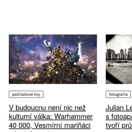
počítačové hry
fotografie
V budoucnu není nic než
Julian L
kulturní válka: Warhammer
s fotoap
40 000, Vesmírní mariňáci
tvoří pr