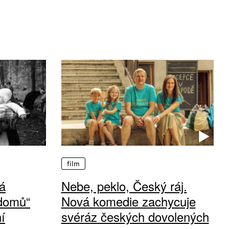
film
á
Nebe, peklo, Český ráj.
 domů“
Nová komedie zachycuje
í
svéráz českých dovolených