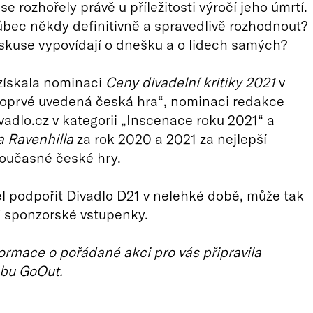
se rozhořely právě u příležitosti výročí jeho úmrtí.
vůbec někdy definitivně a spravedlivě rozhodnout?
iskuse vypovídají o dnešku a o lidech samých?
získala nominaci
Ceny divadelní kritiky 2021
v
Poprvé uvedená česká hra“, nominaci redakce
ivadlo.cz v kategorii „Inscenace roku 2021“ a
 Ravenhilla
za rok 2020 a 2021 za nejlepší
současné české hry.
l podpořit Divadlo D21 v nelehké době, může tak
í sponzorské vstupenky.
ormace o pořádané akci pro vás připravila
bu GoOut.