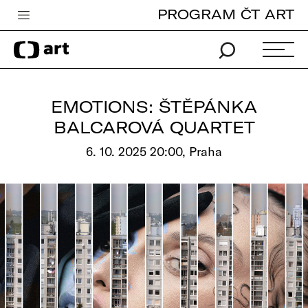
PROGRAM ČT ART
Česká televize
Zpravodajství
Sport
EMOTIONS: ŠTĚPÁNKA
iVysílání
BALCAROVÁ QUARTET
TV program
6. 10. 2025 20:00, Praha
Pro děti
edu
Vše o ČT