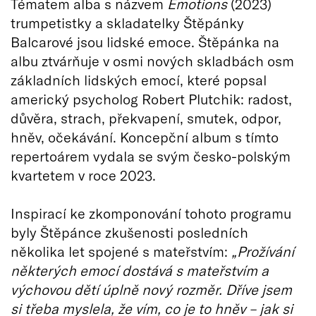
Tématem alba s názvem
Emotions
(2023)
trumpetistky a skladatelky Štěpánky
Balcarové jsou lidské emoce. Štěpánka na
albu ztvárňuje v osmi nových skladbách osm
základních lidských emocí, které popsal
americký psycholog Robert Plutchik: radost,
důvěra, strach, překvapení, smutek, odpor,
hněv, očekávání. Koncepční album s tímto
repertoárem vydala se svým česko-polským
kvartetem v roce 2023.
Inspirací ke zkomponování tohoto programu
byly Štěpánce zkušenosti posledních
několika let spojené s mateřstvím:
„Prožívání
některých emocí dostává s mateřstvím a
výchovou dětí úplně nový rozměr. Dříve jsem
si třeba myslela, že vím, co je to hněv – jak si