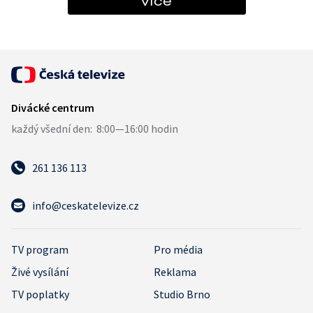
více
261 136 113
info@ceskatelevize.cz
TV program
Pro média
Živé vysílání
Reklama
TV poplatky
Studio Brno