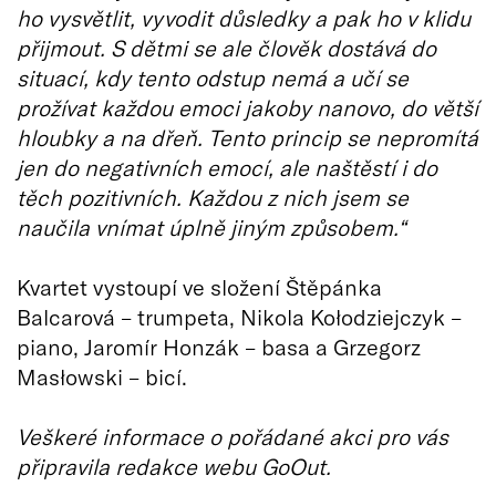
ho vysvětlit, vyvodit důsledky a pak ho v klidu
přijmout. S dětmi se ale člověk dostává do
situací, kdy tento odstup nemá a učí se
prožívat každou emoci jakoby nanovo, do větší
hloubky a na dřeň. Tento princip se nepromítá
jen do negativních emocí, ale naštěstí i do
těch pozitivních. Každou z nich jsem se
naučila vnímat úplně jiným způsobem.“
Kvartet vystoupí ve složení Štěpánka
Balcarová – trumpeta, Nikola Kołodziejczyk –
piano, Jaromír Honzák – basa a Grzegorz
Masłowski – bicí.
Veškeré informace o pořádané akci pro vás
připravila redakce webu GoOut.