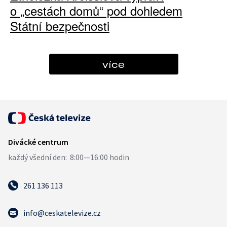
o „cestách domů“ pod dohledem
Státní bezpečnosti
více
261 136 113
info@ceskatelevize.cz