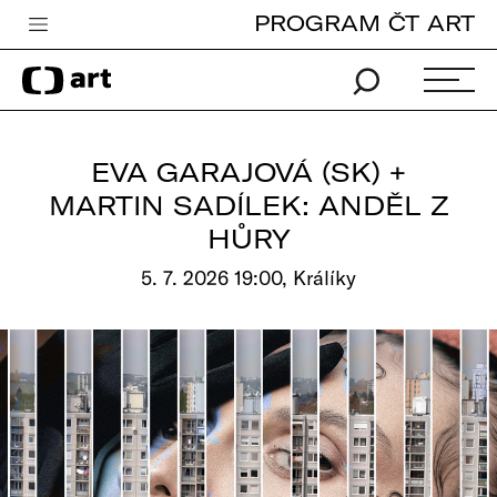
PROGRAM ČT ART
Česká televize
Zpravodajství
Sport
EVA GARAJOVÁ (SK) +
iVysílání
MARTIN SADÍLEK: ANDĚL Z
HŮRY
TV program
5. 7. 2026 19:00, Králíky
Pro děti
edu
Vše o ČT