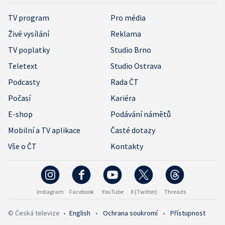
TV program
Pro média
Živé vysílání
Reklama
TV poplatky
Studio Brno
Teletext
Studio Ostrava
Podcasty
Rada ČT
Počasí
Kariéra
E-shop
Podávání námětů
Mobilní a TV aplikace
Časté dotazy
Vše o ČT
Kontakty
Instagram
Facebook
YouTube
X (Twitter)
Threads
© Česká televize
•
English
•
Ochrana soukromí
•
Přístupnost