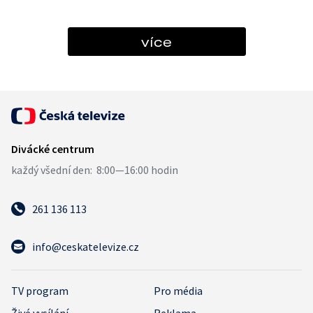
více
261 136 113
info@ceskatelevize.cz
TV program
Pro média