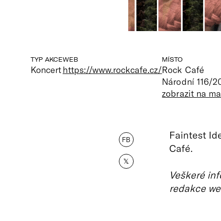
TYP AKCE
WEB
MÍSTO
Koncert
https://www.rockcafe.cz/
Rock Café
Národní 116/2
zobrazit na m
Faintest Id
FB
Café.
𝕏
Veškeré inf
redakce we