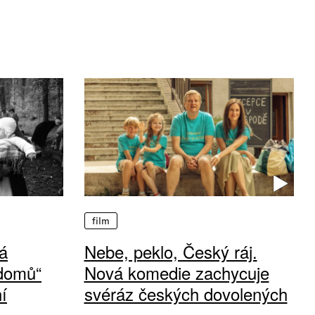
film
á
Nebe, peklo, Český ráj.
 domů“
Nová komedie zachycuje
í
svéráz českých dovolených