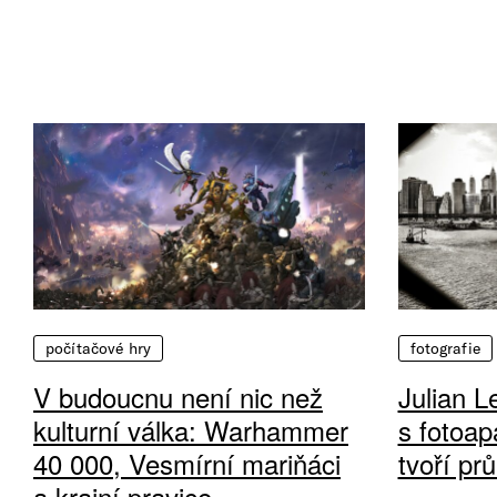
počítačové hry
fotografie
V budoucnu není nic než
Julian L
kulturní válka: Warhammer
s fotoap
40 000, Vesmírní mariňáci
tvoří pr
a krajní pravice