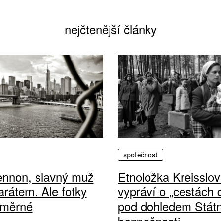
nejčtenější články
společnost
ennon, slavný muž
Etnoložka Kreisslov
arátem. Ale fotky
vypráví o „cestách
ůměrné
pod dohledem Státn
bezpečnosti