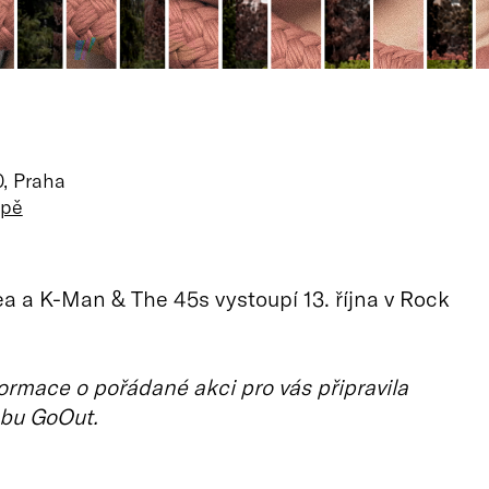
0, Praha
apě
ea a K-Man & The 45s vystoupí 13. října v Rock
ormace o pořádané akci pro vás připravila
bu GoOut.