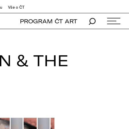
du
Vše o ČT
PROGRAM ČT ART
N & THE